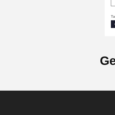
Ta
Ge