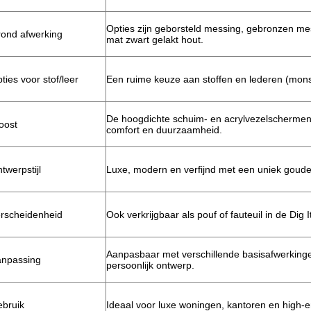
Opties zijn geborsteld messing, gebronzen mess
ond afwerking
mat zwart gelakt hout.
ties voor stof/leer
Een ruime keuze aan stoffen en lederen (mons
De hoogdichte schuim- en acrylvezelschermen
oost
comfort en duurzaamheid.
twerpstijl
Luxe, modern en verfijnd met een uniek goud
rscheidenheid
Ook verkrijgbaar als pouf of fauteuil in de Dig It
Aanpasbaar met verschillende basisafwerking
npassing
persoonlijk ontwerp.
bruik
Ideaal voor luxe woningen, kantoren en high-