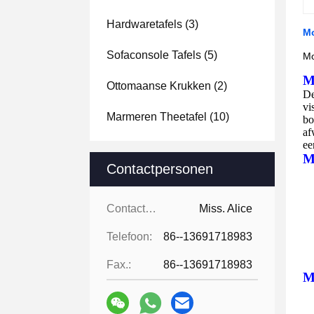
Hardwaretafels
(3)
Mo
Sofaconsole Tafels
(5)
Mo
M
Ottomaanse Krukken
(2)
D
vi
Marmeren Theetafel
(10)
bo
af
ee
M
Contactpersonen
Contactpersonen:
Miss. Alice
Telefoon:
86--13691718983
Fax.:
86--13691718983
M