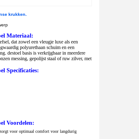
nse krukken.
werp
oel
Materiaal:
sel, dat zowel een vleugje luxe als een
oogwaardig polyurethaan schuim en een
ng. de
stoel
basis is verkrijgbaar in meerdere
zen messing, gepolijst staal of ruw zilver, met
oel
Specificaties:
oel
Voordelen:
zorgt voor optimaal comfort voor langdurig