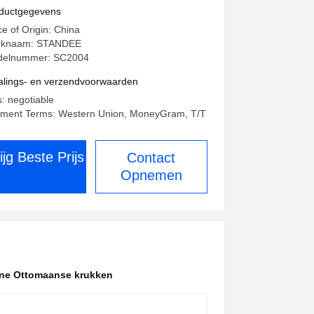
tomaanse krukken.
ductgegevens
ce of Origin: China
rknaam: STANDEE
elnummer: SC2004
alings- en verzendvoorwaarden
s: negotiable
ment Terms: Western Union, MoneyGram, T/T
ijg Beste Prijs
Contact
Opnemen
ne Ottomaanse krukken