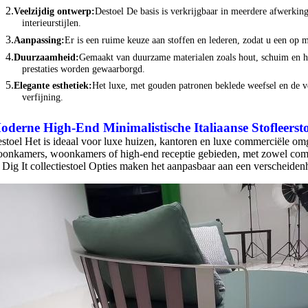
2.
Veelzijdig ontwerp:
De
stoel
De basis is verkrijgbaar in meerdere afwerking
interieurstijlen.
3.
Aanpassing:
Er is een ruime keuze aan stoffen en lederen, zodat u een op 
4.
Duurzaamheid:
Gemaakt van duurzame materialen zoals hout, schuim en 
prestaties worden gewaarborgd.
5.
Elegante esthetiek:
Het luxe, met gouden patronen beklede weefsel en de ve
verfijning.
oderne High-End Minimalistische Italiaanse Stofleer
st
e
stoel
Het is ideaal voor luxe huizen, kantoren en luxe commerciële o
onkamers, woonkamers of high-end receptie gebieden, met zowel comfo
 Dig It collectie
stoel
Opties maken het aanpasbaar aan een verscheidenh