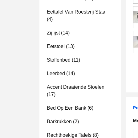
Eettafel Van Roestvrij Staal
(4)
Zijlijst
(14)
Eetstoel
(13)
Stoffenbed
(11)
Leerbed
(14)
Accent Draaiende Stoelen
(17)
Bed Op Een Bank
(6)
P
Ma
Barkrukken
(2)
Rechthoekige Tafels
(8)