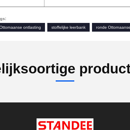
gs:
Ottomaanse ontlasting
stoffelijke leerbank
ronde Ottomaanse
lijksoortige produc