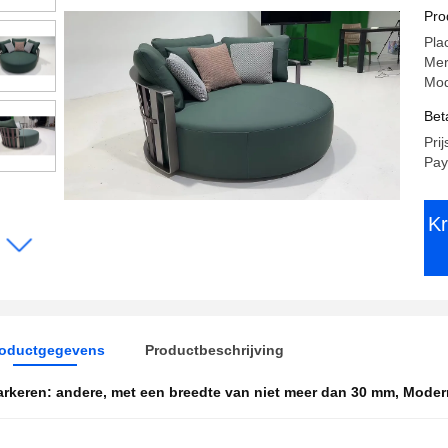
Ot
Pro
Pla
Me
Mod
Bet
Prij
Pay
Kr
roductgegevens
Productbeschrijving
rkeren:
andere
,
met een breedte van niet meer dan 30 mm
,
Moder