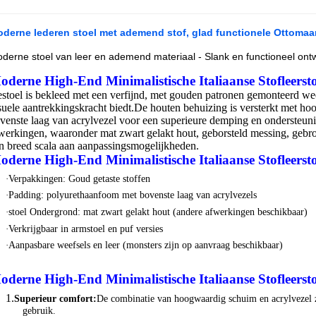
derne lederen stoel met ademend stof, glad functionele Ottomaa
derne stoel van leer en ademend materiaal - Slank en functioneel ont
oderne High-End Minimalistische Italiaanse Stofleer
st
e
stoel
is bekleed met een verfijnd, met gouden patronen gemonteerd weef
suele aantrekkingskracht biedt.De houten behuizing is versterkt met h
venste laag van acrylvezel voor een superieure demping en ondersteuni
werkingen, waaronder mat zwart gelakt hout, geborsteld messing, gebron
n breed scala aan aanpassingsmogelijkheden.
oderne High-End Minimalistische Italiaanse Stofleer
st
·
Verpakkingen: Goud getaste stoffen
·
Padding: polyurethaanfoom met bovenste laag van acrylvezels
·
stoel
Ondergrond: mat zwart gelakt hout (andere afwerkingen beschikbaar)
·
Verkrijgbaar in arm
stoel
en puf versies
·
Aanpasbare weefsels en leer (monsters zijn op aanvraag beschikbaar)
oderne High-End Minimalistische Italiaanse Stofleer
st
1.
Superieur comfort:
De combinatie van hoogwaardig schuim en acrylvezel 
gebruik.