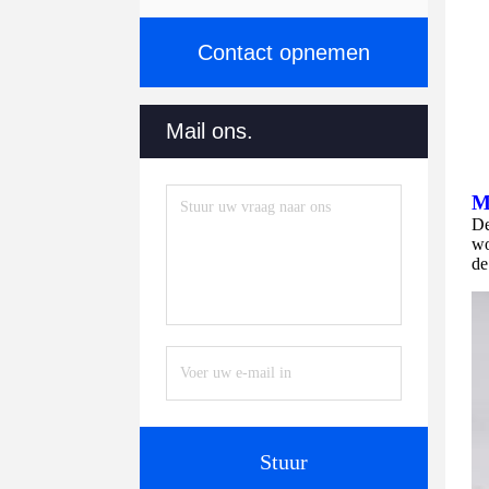
Contact opnemen
Mail ons.
M
D
wo
de
Stuur