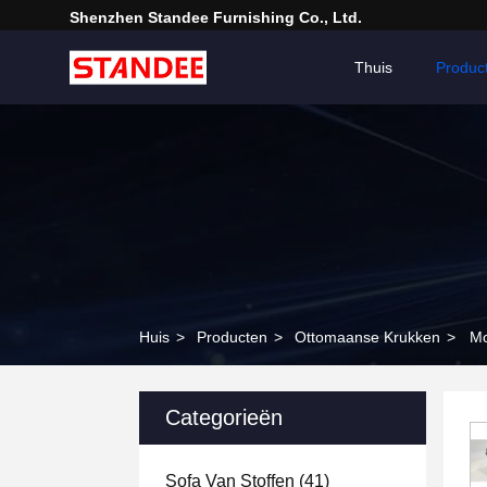
Shenzhen Standee Furnishing Co., Ltd.
Thuis
Produc
Huis
>
Producten
>
Ottomaanse Krukken
>
Mo
Categorieën
Sofa Van Stoffen
(41)