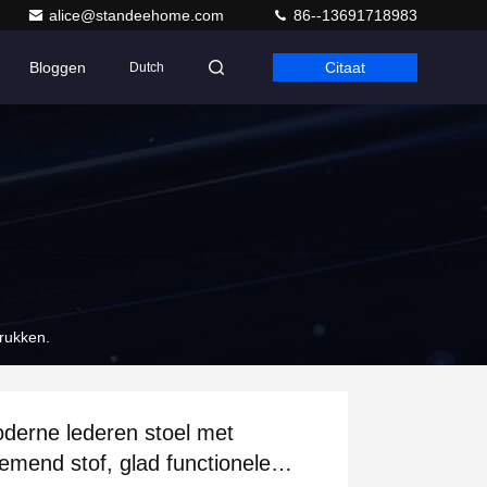
alice@standeehome.com
86--13691718983
Bloggen
Citaat
Dutch
rukken.
derne lederen stoel met
emend stof, glad functionele