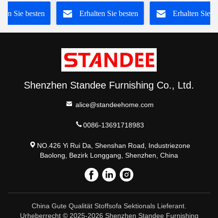
mer oder
30" X 30" X 35"
Akzent
lten Sie besten
Erhalten Sie besten
Erhalten Sie b
Preis
Preis
Preis
Shenzhen Standee Furnishing Co., Ltd.
alice@standeehome.com
0086-13691718983
NO.426 Yi Rui Da, Shenshan Road, Industriezone
Baolong, Bezirk Longgang, Shenzhen, China
China Gute Qualität Stoffsofa Sektionals Lieferant.
Urheberrecht © 2025-2026 Shenzhen Standee Furnishing