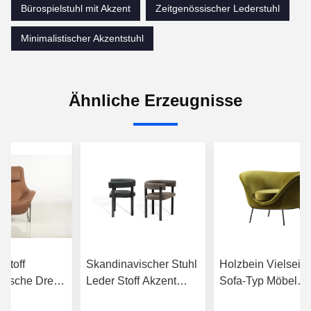
Bürospielstuhl mit Akzent
Zeitgenössischer Lederstuhl
Minimalistischer Akzentstuhl
Ähnliche Erzeugnisse
Stoff
Skandinavischer Stuhl
Holzbein Vielseiti
sische Dreh-
Leder Stoff Akzent
Sofa-Typ Möbel
ühle für
Drehstühle Moderne
Grüner Drehstuhl