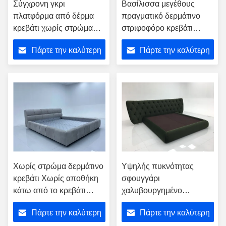
Σύγχρονη γκρι
Βασίλισσα μεγέθους
πλατφόρμα από δέρμα
πραγματικό δερμάτινο
κρεβάτι χωρίς στρώμα
στριφοφόρο κρεβάτι
Σφουγγάρι υψηλής
χωρίς υπόκρεβάτι
Πάρτε την καλύτερη
Πάρτε την καλύτερη
πυκνότητας
Αποθήκευση λύση
σύγχρονη
τιμή
τιμή
Χωρίς στρώμα δερμάτινο
Υψηλής πυκνότητας
κρεβάτι Χωρίς αποθήκη
σφουγγάρι
κάτω από το κρεβάτι
χαλυβουργημένο
πολυτελή και άνετη
κεφαλίδα πλήρης κόκκων
Πάρτε την καλύτερη
Πάρτε την καλύτερη
δέρμα κρεβάτι πλαίσιο για