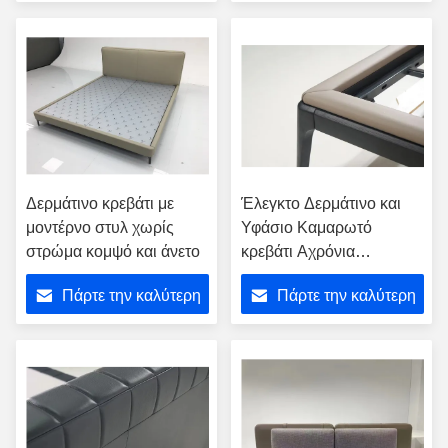
το υπνοδωμάτιο
τιμή
τιμή
Δερμάτινο κρεβάτι με
Έλεγκτο Δερμάτινο και
μοντέρνο στυλ χωρίς
Υφάσιο Καμαρωτό
στρώμα κομψό και άνετο
κρεβάτι Αχρόνια
Σχεδίαση για Οικιακό
Πάρτε την καλύτερη
Πάρτε την καλύτερη
Ξενοδοχείο
τιμή
τιμή