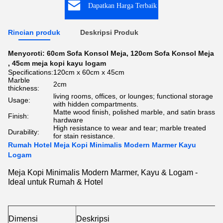
Dapatkan Harga Terbaik
Rincian produk
Deskripsi Produk
Menyoroti:
60cm Sofa Konsol Meja
,
120cm Sofa Konsol Meja
,
45cm meja kopi kayu logam
Specifications:
120cm x 60cm x 45cm
Marble
2cm
thickness:
living rooms, offices, or lounges; functional storage
Usage:
with hidden compartments.
Matte wood finish, polished marble, and satin brass
Finish:
hardware
High resistance to wear and tear; marble treated
Durability:
for stain resistance.
Rumah Hotel Meja Kopi Minimalis Modern Marmer Kayu
Logam
Meja Kopi Minimalis Modern Marmer, Kayu & Logam -
Ideal untuk Rumah & Hotel
Dimensi
Deskripsi