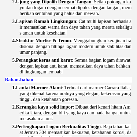
2.
Ujung yang Dipolih Dengan Tangan
: Setiap potongan ka
yu dan logam dengan cermat dipoles dengan tangan, mem
berikan sentuhan yang halus dan mewah.
3.
Lapisan Ramah Lingkungan
: Cat multi-lapisan berbasis a
ir memastikan warna dan daya tahan yang merata sekaligu
s aman untuk kesehatan.
4.
Struktur Mortise & Tenon
: Menggabungkan kerajinan tra
disional dengan fittings logam modern untuk stabilitas dan
umur panjang.
5.
Perangkat keras anti karat
: Semua bagian logam dirawat
dengan lapisan anti karat, memastikan daya tahan bahkan
di lingkungan lembab.
Bahan-bahan
1.
Lantai Marmer Alami
: Terbuat dari marmer Carrara Italia,
yang dikenal karena uratnya yang elegan, kekerasan yang
tinggi, dan ketahanan goresan.
2.
Kerangka kayu solid impor
: Dibuat dari kenari hitam Am
erika Utara, dengan biji yang kaya dan nada hangat untuk
merasakan alami.
3.
Perlengkapan Logam Berkualitas Tinggi
: Baja tahan kar
at Jerman 304 memastikan kekuatan, ketahanan korosi, da