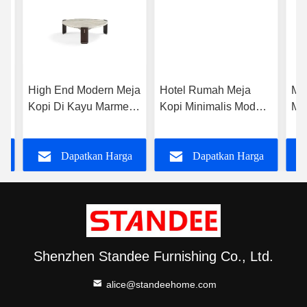
High End Modern Meja
Hotel Rumah Meja
Mi
Kopi Di Kayu Marmer
Kopi Minimalis Modern
Ma
Hardware Untuk
Campuran Logam
Ko
h
Rumah Hotel
Marmer Kayu
Mo
a
Dapatkan Harga
Dapatkan Harga
Ho
Terbaik
Terbaik
Shenzhen Standee Furnishing Co., Ltd.
alice@standeehome.com