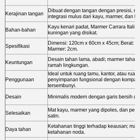
Dibuat dengan tangan dengan presisi, m
Kerajinan tangan
integrasi mulus dari kayu, marmer, dan l
Kayu kenari padat, Marmer Carrara Italia
Bahan-bahan
kuningan yang disikat.
Dimensi: 120cm x 60cm x 45cm; Berat: 2
Spesifikasi
Marmer: 2cm.
Desain tahan lama, abadi; marmer tahan
Keuntungan
ramah lingkungan.
Ideal untuk ruang tamu, kantor, atau ruan
Penggunaan
penyimpanan fungsional dengan kompar
tersembunyi.
Desain
Minimalis modern dengan garis bersih dan
Mat kayu, marmer yang dipoles, dan per
Selesaikan
satin.
Ketahanan tinggi terhadap keausan; marm
Daya tahan
ketahanan noda.