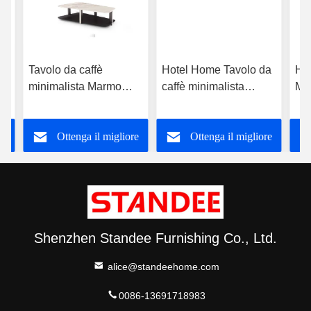
Tavolo da caffè
Hotel Home Tavolo da
Ho
a
minimalista Marmo
caffè minimalista
Min
Legno Metallo
moderno Miscela di
caf
Costruzione Moderna
metallo di legno di
ma
re
Ottenga il migliore
Ottenga il migliore
Per Casa Hotel
marmo
prezzo
prezzo
Shenzhen Standee Furnishing Co., Ltd.
alice@standeehome.com
0086-13691718983