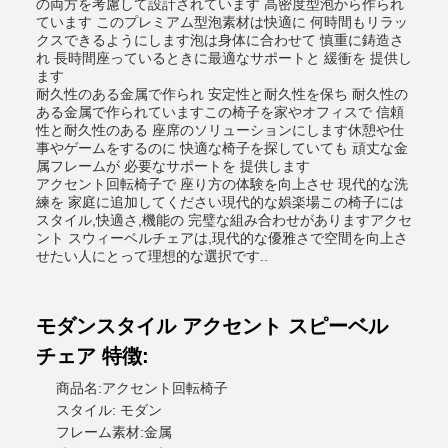
の両方を考慮して設計されています 高密度型泡から作られ
ています このプレミアム型泡素材は快適に 何時間もリラッ
クスできるようにします泡は身体に合わせて 慎重に鋳造さ
れ 長時間座っているときに最適なサポートと 緩衝を 提供し
ます
耐久性のある金属で作られ 安定性と耐久性を保ち 耐久性の
ある金属で作られていますこの椅子を家やオフィスで 信頼
性と耐久性のある 座席のソリューションにします休憩や仕
事やゲームをするのに 快適な椅子を探していても 頑丈な金
属フレームが 必要なサポートを 提供します
アクセント回転椅子で 座り方の体験を向上させ 現代的な洗
練を 家庭に追加してください現代的な娯楽場この椅子には
スタイル,快適さ,機能の 完璧な組み合わせがありますアクセ
ント スウィーベルチェアは,現代的な優雅さで空間を向上さ
せたい人にとって理想的な選択です..
モダンスタイル アクセント スピーベル
チェア 特徴:
商品名:アクセント回転椅子
スタイル: モダン
フレーム素材:金属