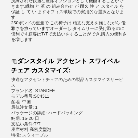
洗練された快適な座席オプションとして機能することがで
きます.織物 と 革 の 組み合わせ が 耐久 性 と スタイル を
保証 し て い ますオフィス環境での実用的な選択となりま
す
250ポンドの重量で この椅子は 頑丈な支えを施しながら 優
雅さを放っていますオーダーし,タイムリーに受け取るのに
便利です顧客はT/Tで支払いをすることができ,購入の便利さ
を増します.
モダンスタイル アクセント スワイベル
チェア カスタマイズ:
快適なアクセントチェアのための製品カスタマイズサービ
ス:
ブランド名: STANDEE
モデル番号:SC4311
産地: 中国
最低注文量: 1
パッケージの詳細: ハードパッキング
納期: 15-20 日
支払い条件:T/T
座席材料:高密度型泡
特徴: スウィーブル