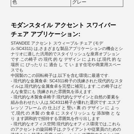
色
グレー
モダンスタイル アクセント スワイバー
チェア アプリケーション:
STANDEE アクセント スウィーブル チェア (モデ
ル:SC4311) は,さまざまな製品アプリケーションの機会とシ
ナリオに適した汎用的でスタイリッシュな座席オプション
です.この椅子 の 現代 的 な デザイン に よれ ば,現代 的 な
場所 に ぴったり に 適合 し て い ます住宅や商業用スペー
スでも
中国製のこの回転椅子は,以下を含む環境に最適です.
- 現代的な金属食卓: SC4311椅子の洗練された現代的なスタ
イルは,現代的な金属食卓を完璧に補完します.この椅子はど
んな食堂にも 洗練された雰囲気を添えます.
- 現代的な木製食卓椅子:現代的なデザインと自然の要素を
組み合わせたい人は,SC4311椅子が優れた選択です.エスプ
レッソ フレーム の 仕上げ と 堅い 裏 の デザイン に よっ
て,現代 の 木製 の 食卓 に スタイリッシュ な 添加物 と な
り ます調和的で招待する雰囲気を作り出します
- 現代的なオフィス空間:現代的なオフィス環境では,これら
のアクセントの旋回椅子は,クライアントや従業員のための