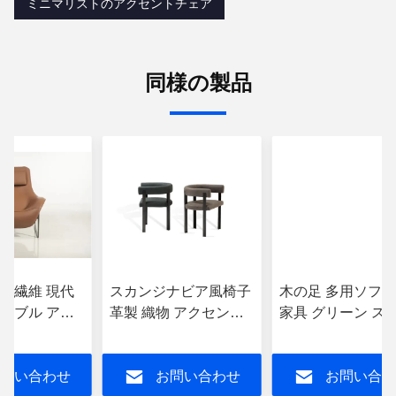
ミニマリストのアクセントチェア
同様の製品
ド 繊維 現代
スカンジナビア風椅子
木の足 多用ソファ
ィーブル アク
革製 織物 アクセント
家具 グリーン ス
椅子 リビング
スピーブルチェア モダ
ーブル アクセン
たは オフィス
ン 30 "x 30" x 35 "
ア
問い合わせ
お問い合わせ
お問い合わ