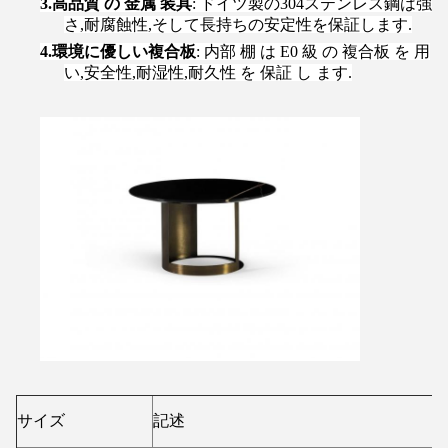
3.
高品質 の 金属 装具
: ドイツ製の304ステンレス鋼は強
さ,耐腐蝕性,そして長持ちの安定性を保証します.
4.
環境に優しい複合板
: 内部 棚 は E0 級 の 複合板 を 用
い,安全性,耐湿性,耐久性 を 保証 し ます.
サイズ
記述