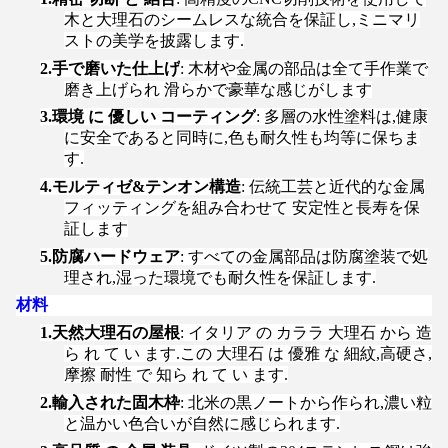
木と大理石のシームレスな統合を保証し,ミニマリ
ストの美学を披露します.
2.
手で磨いた仕上げ
: 木材や金属の部品は全て手作業で
磨き上げられ 滑らかで豪華な感じがします
3.
環境 に 優しい コーティング
: 多層の水性塗料は,健康
に安全であると同時に,色も耐久性も均等に保ちま
す.
4.
モルティゼ&テンオン構造
: 伝統工芸と近代的な金属
フィッティングを組み合わせて 安定性と長寿を保
証します
5.
防腐ハードウェア
: すべての金属部品は防腐塗装で処
理され,湿った環境でも耐久性を保証します.
材料
1.
天然大理石の屋根
: イタリア の カララ 大理石 から 造
ら れ て い ます.この 大理石 は 優雅 な 細紋,高硬さ,
摩擦 耐性 で 知ら れ て い ます.
2.
輸入された固木枠
: 北米の黒ノートから作られ,濃い粒
と温かい色合いが自然に感じられます.