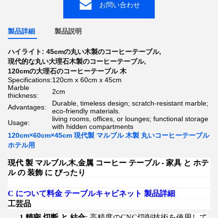
お問い合わせ
製品詳細
製品説明
ハイライト:
45cmの丸い木製のコーヒーテーブル
,
現代的な丸い大理石木製のコーヒーテーブル
,
120cmの大理石のコーヒーテーブル 木
Specifications:
120cm x 60cm x 45cm
Marble
2cm
thickness:
Durable, timeless design; scratch-resistant marble;
Advantages:
eco-friendly materials.
living rooms, offices, or lounges; functional storage
Usage:
with hidden compartments
120cm×60cm×45cm 現代製 マルブル 木製 丸いコーヒーテーブル
ホテル用
現代 製 マルブル,木,金属 コーヒー テーブル - 家具 と ホテ
ル の 装飾 に ぴったり
C について
料金 テーブルキャビネット 製品詳細
工芸品
1.
精密 切断 と 結合
: 高精度のCNC切削技術を使用して