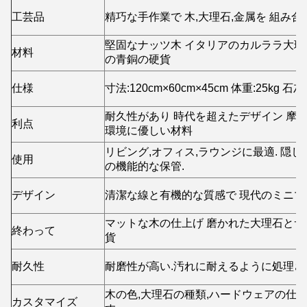
工芸品
精巧な手作業で 木,大理石,金属を 組み
堅固なナッツ木 イタリアのカルララ大理
材料
の青銅の硬貨
仕様
寸法:120cm×60cm×45cm 体重:25kg 
耐久性があり 時代を超えたデザイン 摩
利点
環境に優しい材料
リビング,オフィス,ラウンジに最適. 隠
使用
の機能的な保管.
デザイン
清潔な線と有機的な質感で 現代のミニマ
マットな木の仕上げ 磨かれた大理石と
終わって
貨
耐久性
耐磨性が高い.汚れに耐えるように処理さ
木の色,大理石の種類,ハードウェアの仕
カスタマイズ