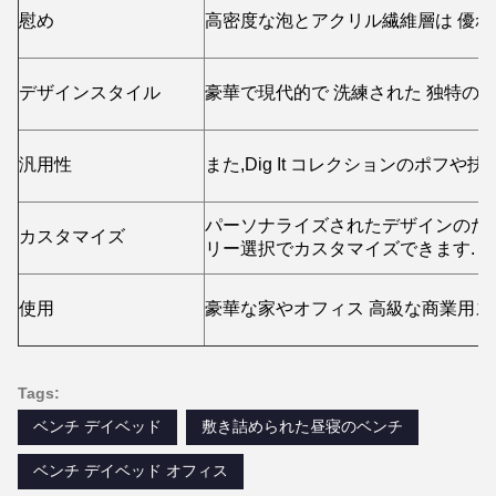
慰め
高密度な泡とアクリル繊維層は 優
デザインスタイル
豪華で現代的で 洗練された 独特の
汎用性
また,Dig It コレクションのポフ
パーソナライズされたデザインのた
カスタマイズ
リー選択でカスタマイズできます.
使用
豪華な家やオフィス 高級な商業用
Tags:
ベンチ デイベッド
敷き詰められた昼寝のベンチ
ベンチ デイベッド オフィス