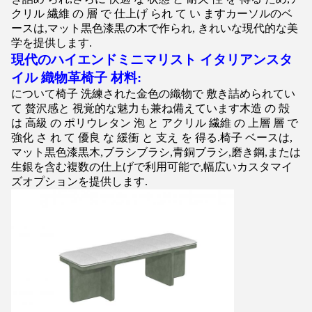
クリル 繊維 の 層 で 仕上げ られ て い ますカーソルのベ
ースは,マット黒色漆黒の木で作られ, きれいな現代的な美
学を提供します.
現代のハイエンドミニマリスト イタリアンスタ
イル 織物革
椅子
材料:
について
椅子
洗練された金色の織物で 敷き詰められてい
て 贅沢感と 視覚的な魅力も兼ね備えています木造 の 殻
は 高級 の ポリウレタン 泡 と アクリル 繊維 の 上層 層 で
強化 さ れ て 優良 な 緩衝 と 支え を 得る.
椅子
ベースは,
マット黒色漆黒木,ブラシブラシ,青銅ブラシ,磨き鋼,または
生銀を含む複数の仕上げで利用可能で,幅広いカスタマイ
ズオプションを提供します.