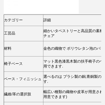
カテゴリー
詳細
細かいタペストリーと高品質の素材に
工芸品
チェア
材料
金色の織物で ポリウレタン泡のパッ
マット黒色漆黒木製の扶手椅子のベース
椅子ベース
用できます.
選べるのは ブラシ製の銅,青銅製の銅
ベース・フィニッシュ
す.
幅広い種類の織物や皮革が用意されて
繊維/革の選択肢
用意できます)