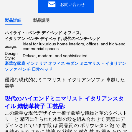
お問い合わせ
製品詳細
製品説明
ハイライト:
ベンチ デイベッド オフィス
,
イタリアン ベンチ デイベッド
,
現代のベンチベッド
Ideal for luxurious home interiors, offices, and high-end
usage:
commercial spaces.
Design
Deluxe, modern, and sophisticated
Style:
豪華な家庭 インテリア オフィス モダン ミニマリスト イタリアン
ソファ ベンチ 日常ベッド
優雅な現代的なミニマリスト イタリアンソファ 卓越した
美学
現代のハイエンドミニマリスト イタリアンスタ
イル 織物革
椅子
工芸品:
この豪華な現代デザイナー
椅子
豪華な織物と革のタペスト
リーと 精巧に作られた木製の殻を組み合わせて 完璧にデ
ザインされています殻 は 高品質 の ポリウレタン 泡 で 敷
き詰め られ,さらに 快適 な 状態 と 耐久 性 を 得る ため,ア