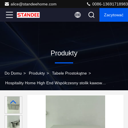
alice@standeehome.com
0086-13691718983
Zacytować
Produkty
Do Domu
>
Produkty
>
Tabele Prostokątne
>
Hospitality Home High End Współczesny stolik kawowy z
marmurowego drewna