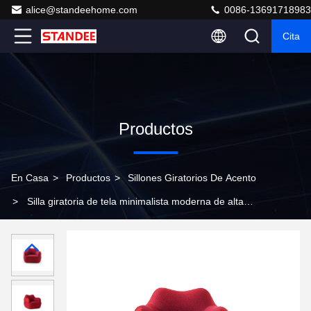
alice@standeehome.com
0086-13691718983
Cita
Productos
En Casa
>
Productos
>
Sillones Giratorios De Acento
>
Silla giratoria de tela minimalista moderna de alta
resistencia Oficina ergonómica para espacios de trabajo
en el hogar