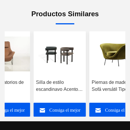
Productos Similares
ilo
Piernas de madera
Silla minimalista de
o Acento
Sofá versátil Tipo de
lujo cómoda elegant
e cuero
muebles silla giratoria
moderna giratoria
rias
de acento verde
ga el mejor
Consiga el mejor
Consiga el mej
0 "X 30" X
ecio
precio
precio