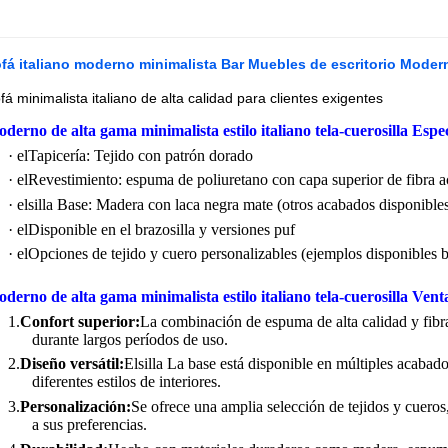
fá italiano moderno minimalista Bar Muebles de escritorio Moder
fá minimalista italiano de alta calidad para clientes exigentes
derno de alta gama minimalista estilo italiano tela-cuero
silla
Espec
· el
Tapicería: Tejido con patrón dorado
· el
Revestimiento: espuma de poliuretano con capa superior de fibra ac
· el
silla
Base: Madera con laca negra mate (otros acabados disponible
· el
Disponible en el brazo
silla
y versiones puf
· el
Opciones de tejido y cuero personalizables (ejemplos disponibles b
derno de alta gama minimalista estilo italiano tela-cuero
silla
Venta
1.
Confort superior:
La combinación de espuma de alta calidad y fibra
durante largos períodos de uso.
2.
Diseño versátil:
El
silla
La base está disponible en múltiples acabado
diferentes estilos de interiores.
3.
Personalización:
Se ofrece una amplia selección de tejidos y cueros,
a sus preferencias.