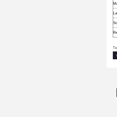
Ma
La
So
R
Ta