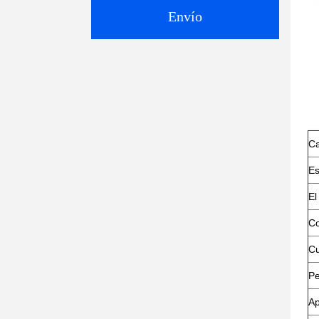
Envío
Ca
Es
El
Co
C
Pe
Ap