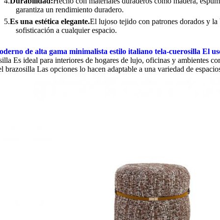
4.
Durabilidad:
Hecho con materiales duraderos como madera, espuma 
garantiza un rendimiento duradero.
5.
Es una estética elegante.
El lujoso tejido con patrones dorados y l
sofisticación a cualquier espacio.
derno de alta gama minimalista estilo italiano tela-cuero
silla
El us
silla
Es ideal para interiores de hogares de lujo, oficinas y ambientes co
el brazo
silla
Las opciones lo hacen adaptable a una variedad de espacio