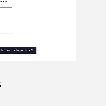
has y
ículos de la partida 9
s