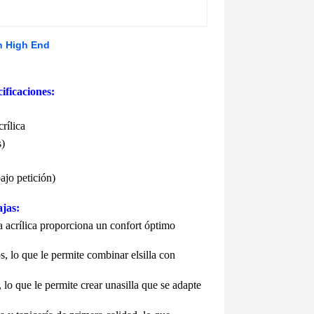
n High End
ificaciones:
rílica
s)
ajo petición)
jas:
 acrílica proporciona un confort óptimo
s, lo que le permite combinar el
silla
con
 lo que le permite crear una
silla
que se adapte