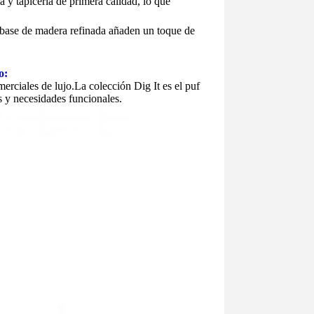
y tapicería de primera calidad, lo que
a base de madera refinada añaden un toque de
o:
merciales de lujo.La colección Dig It es el puf
s y necesidades funcionales.