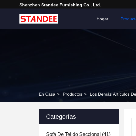
Shenzhen Standee Furnishing Co., Ltd.
Hogar
Product
En Casa
>
Productos
>
Los Demás Artículos De
Categorías
Sofá De Tejido Seccional
(41)