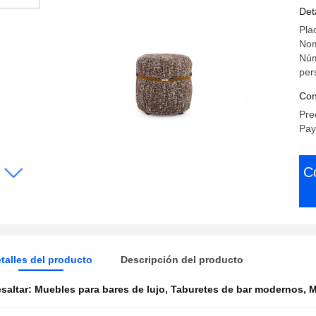
Hi
Det
Pla
Nom
Núm
per
Con
Pre
Pay
C
talles del producto
Descripción del producto
saltar:
Muebles para bares de lujo
,
Taburetes de bar modernos
,
M