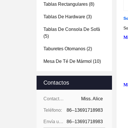
Tablas Rectangulares
(8)
Tablas De Hardware
(3)
So
So
Tablas De Consola De Sofá
(5)
Mo
Taburetes Otomanos
(2)
Mesa De Té De Mármol
(10)
Contactos
Mo
Contactos:
Miss. Alice
Teléfono:
86--13691718983
Envía un fax.:
86--13691718983