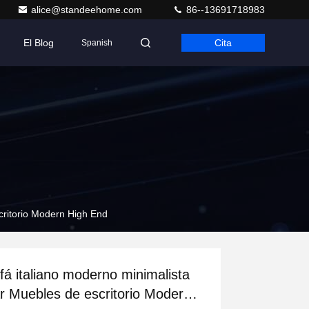
alice@standeehome.com
86--13691718983
El Blog
Cita
Spanish
critorio Modern High End
fá italiano moderno minimalista
r Muebles de escritorio Modern