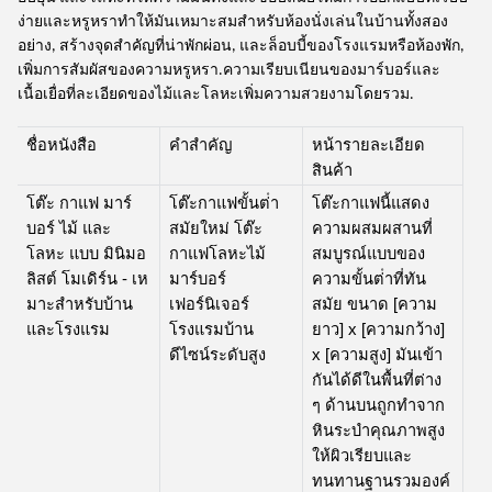
ง่ายและหรูหราทําให้มันเหมาะสมสําหรับห้องนั่งเล่นในบ้านทั้งสอง
อย่าง, สร้างจุดสําคัญที่น่าพักผ่อน, และล็อบบี้ของโรงแรมหรือห้องพัก,
เพิ่มการสัมผัสของความหรูหรา.ความเรียบเนียนของมาร์บอร์และ
เนื้อเยื่อที่ละเอียดของไม้และโลหะเพิ่มความสวยงามโดยรวม.
ชื่อหนังสือ
คําสําคัญ
หน้ารายละเอียด
สินค้า
โต๊ะ กาแฟ มาร์
โต๊ะกาแฟขั้นต่ํา
โต๊ะกาแฟนี้แสดง
บอร์ ไม้ และ
สมัยใหม่ โต๊ะ
ความผสมผสานที่
โลหะ แบบ มินิมอ
กาแฟโลหะไม้
สมบูรณ์แบบของ
ลิสต์ โมเดิร์น - เห
มาร์บอร์
ความขั้นต่ําที่ทัน
มาะสําหรับบ้าน
เฟอร์นิเจอร์
สมัย ขนาด [ความ
และโรงแรม
โรงแรมบ้าน
ยาว] x [ความกว้าง]
ดีไซน์ระดับสูง
x [ความสูง] มันเข้า
กันได้ดีในพื้นที่ต่าง
ๆ ด้านบนถูกทําจาก
หินระบําคุณภาพสูง
ให้ผิวเรียบและ
ทนทานฐานรวมองค์