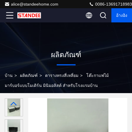
alice@standeehome.com
0086-13691718983
อ้างอิง
ผลิตภัณฑ์
บ้าน
>
ผลิตภัณฑ์
>
ตารางทรงสี่เหลี่ยม
>
โต๊ะกาแฟไม้
มาร์บอร์แบบโมเดิร์น มินิมอลิสต์ สําหรับโรงแรมบ้าน