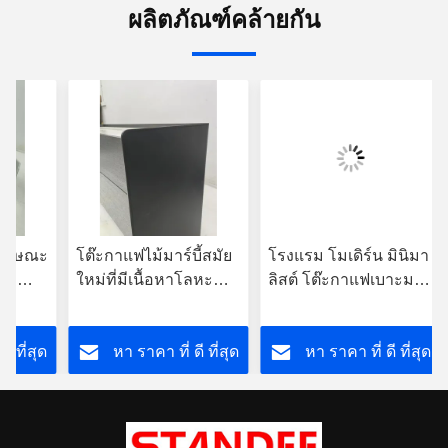
ผลิตภัณฑ์คล้ายกัน
ลักษณะ
โต๊ะกาแฟไม้มาร์บี้สมัย
โรงแรม โมเดิร์น มินิมา
ต๊ะ
ใหม่ที่มีเนื้อหาโลหะ
ลิสต์ โต๊ะกาแฟเบาะมาร์
์ โครง
120cm X 60cm X 45cm
บอร์
ับใช้ใน
ี ที่สุด
หา ราคา ที่ ดี ที่สุด
หา ราคา ที่ ดี ที่สุด