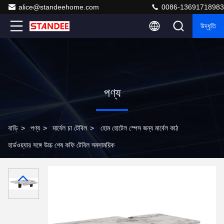
alice@standeehome.com
0086-13691718983
উদ্ধৃতি
পণ্য
বাড়ি
>
পণ্য
>
মার্বেল চা টেবিল
>
হোম হোটেল স্পেস জন্য মার্বেল কাঠ
হার্ডওয়্যার সঙ্গে উচ্চ শেষ কফি টেবিল সমসাময়িক