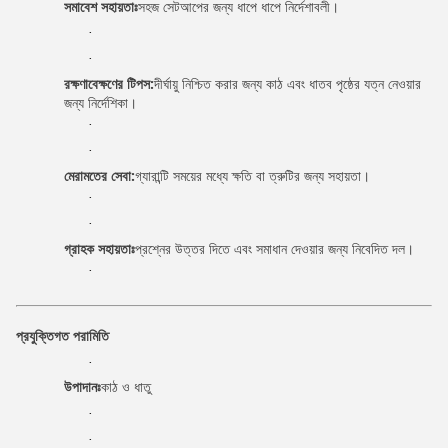
সমাবেশ সহায়তাঃ
সহজ সেটআপের জন্য ধাপে ধাপে নির্দেশাবলী।
·
·
রক্ষণাবেক্ষণের টিপস:
দীর্ঘায়ু নিশ্চিত করার জন্য কাঠ এবং ধাতব পৃষ্ঠের যত্ন নেওয়ার
জন্য নির্দেশিকা।
·
·
মেরামতের সেবা:
গ্যারান্টি সময়ের মধ্যে ক্ষতি বা ত্রুটির জন্য সহায়তা।
·
·
গ্রাহক সহায়তাঃ
প্রশ্নের উত্তর দিতে এবং সমাধান দেওয়ার জন্য নিবেদিত দল।
·
প্রযুক্তিগত পরামিতি
·
উপাদানঃ
কাঠ ও ধাতু
·
·