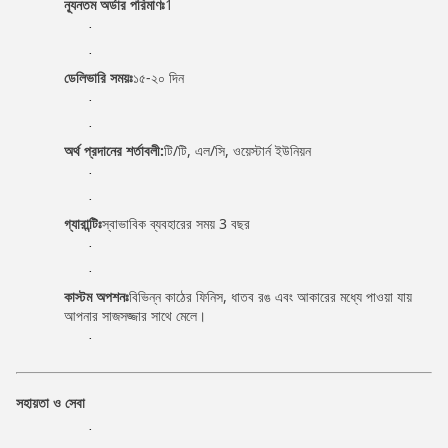
ন্যূনতম অর্ডার পরিমাণঃ
1
·
·
ডেলিভারি সময়ঃ
১৫-২০ দিন
·
·
অর্থ প্রদানের শর্তাবলী:
টি/টি, এল/সি, ওয়েস্টার্ন ইউনিয়ন
·
·
গ্যারান্টিঃ
স্বাভাবিক ব্যবহারের সময় 3 বছর
·
·
কাস্টম অপশনঃ
বিভিন্ন কাঠের ফিনিস, ধাতব রঙ এবং আকারের মধ্যে পাওয়া যায়
আপনার সাজসজ্জার সাথে মেলে।
·
সহায়তা ও সেবা
·