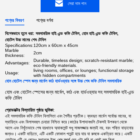
সেরা দাম পান
পণ্যের বিবরণ
পণ্যের বর্ণনা
বিশেষভাবে তুলে ধরা:
সমসাময়িক হাই-এন্ড কফি টেবিল
,
হোম হাই-এন্ড কফি টেবিল
,
হোটেল উচ্চ মানের শেষ টেবিল
Specifications:
120cm x 60cm x 45cm
Marble
2cm
thickness:
Durable, timeless design; scratch-resistant marble;
Advantages:
eco-friendly materials.
living rooms, offices, or lounges; functional storage
Usage:
with hidden compartments
হোম হোটেল স্পেস জন্য মার্বেল কাঠ হার্ডওয়্যার সঙ্গে উচ্চ শেষ কফি টেবিল সমসাময়িক
হোম এবং হোটেল স্পেসের জন্য মার্বেল, কাঠ এবং হার্ডওয়্যার সহ সমসাময়িক হাই-এন্ড
কফি টেবিল
প্রোডাক্টের বিস্তারিত পৃষ্ঠার ভূমিকা
:
এই সমসাময়িক কফি টেবিল বিলাসিতা এবং শৈলীর প্রতীক। ব্যবহৃত মার্বেল সর্বোচ্চ মানের, যা
স্থায়িত্ব এবং বিলাসবহুল চেহারা নিশ্চিত করে।কাঠের উপাদানগুলি টেকসই উপকরণ থেকে
আসে এবং নিখুঁতভাবে শেষ হয়ধাতব অ্যাকসেন্ট শুধু সাজসজ্জার জন্যই নয়, বরং শক্তি বাড়ানোর
জন্যও। একটি বাড়িতে, এটি একটি ফোকাল পয়েন্ট হয়ে যায় যা রুমকে একত্রিত করে। একটি
হোটেলে এটি যে কোনও স্থানকে উচ্চ-শেষ স্পর্শ দেয়,এটা লবি বা গেস্ট রুম কিনা.