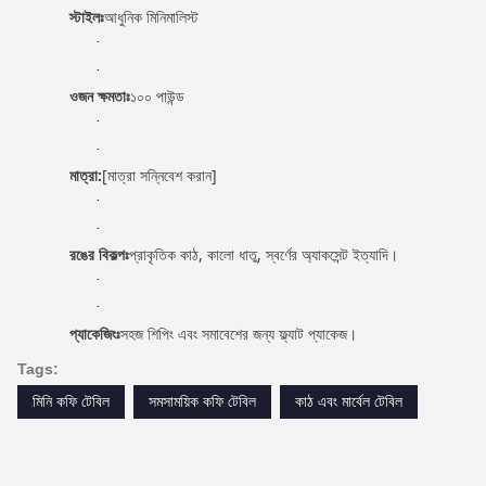
স্টাইলঃ
আধুনিক মিনিমালিস্ট
·
·
ওজন ক্ষমতাঃ
১০০ পাউন্ড
·
·
মাত্রা:
[মাত্রা সন্নিবেশ করান]
·
·
রঙের বিকল্পঃ
প্রাকৃতিক কাঠ, কালো ধাতু, স্বর্ণের অ্যাকসেন্ট ইত্যাদি।
·
·
প্যাকেজিংঃ
সহজ শিপিং এবং সমাবেশের জন্য ফ্ল্যাট প্যাকেজ।
Tags:
মিনি কফি টেবিল
সমসাময়িক কফি টেবিল
কাঠ এবং মার্বেল টেবিল