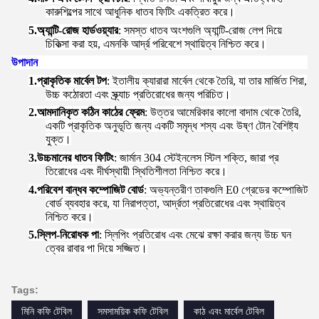
কারুশিল্পের সাথে আধুনিক ধাতব ফিটিং একত্রিত করে।
5.
অ্যান্টি-রোজ হার্ডওয়্যার
: সমস্ত ধাতব অংশগুলি অ্যান্টি-রোজ লেপ দিয়ে
চিকিত্সা করা হয়, এমনকি আর্দ্র পরিবেশে স্থায়িত্ব নিশ্চিত করে।
উপাদান
1.
প্রাকৃতিক মার্বেল টপ
: ইতালীয় ক্যারারা মার্বেল থেকে তৈরি, যা তার মার্জিত শিরা,
উচ্চ কঠোরতা এবং স্ক্র্যাচ প্রতিরোধের জন্য পরিচিত।
2.
আমদানিকৃত কঠিন কাঠের ফ্রেম
: উত্তর আমেরিকার কালো বাদাম থেকে তৈরি,
একটি প্রাকৃতিক অনুভূতি জন্য একটি সমৃদ্ধ শস্য এবং উষ্ণ টোন বৈশিষ্ট্য
যুক্ত।
3.
উচ্চমানের ধাতব ফিটিং
: জার্মান 304 স্টেইনলেস স্টিল শক্তি, জারা প্র
তিরোধের এবং দীর্ঘস্থায়ী স্থিতিশীলতা নিশ্চিত করে।
4.
পরিবেশ বান্ধব কম্পোজিট বোর্ড
: অভ্যন্তরীণ তাকগুলি E0 গ্রেডের কম্পোজিট
বোর্ড ব্যবহার করে, যা নিরাপত্তা, আর্দ্রতা প্রতিরোধের এবং স্থায়িত্ব
নিশ্চিত করে।
5.
স্লিপ-নিরোধক পা
: স্লিপিং প্রতিরোধ এবং মেঝে রক্ষা করার জন্য উচ্চ ঘন
ত্বের রাবার পা দিয়ে সজ্জিত।
Tags:
মিনি কফি টেবিল
সমসাময়িক কফি টেবিল
কাঠ এবং মার্বেল টেবিল