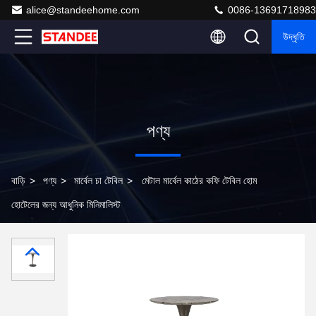
alice@standeehome.com
0086-13691718983
উদ্ধৃতি
পণ্য
বাড়ি
>
পণ্য
>
মার্বেল চা টেবিল
>
মেটাল মার্বেল কাঠের কফি টেবিল হোম
হোটেলের জন্য আধুনিক মিনিমালিস্ট