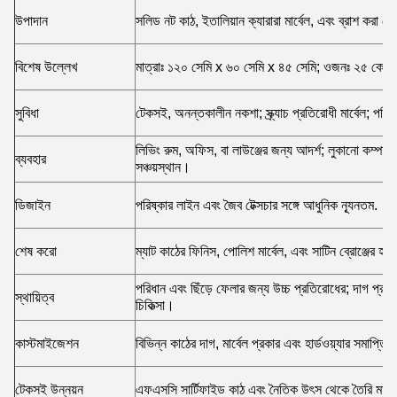
উপাদান
সলিড নট কাঠ, ইতালিয়ান ক্যারারা মার্বেল, এবং ব্রাশ করা ব্রো
বিশেষ উল্লেখ
মাত্রাঃ ১২০ সেমি x ৬০ সেমি x ৪৫ সেমি; ওজনঃ ২৫ কেজি; 
সুবিধা
টেকসই, অনন্তকালীন নকশা; স্ক্র্যাচ প্রতিরোধী মার্বেল; পর
লিভিং রুম, অফিস, বা লাউঞ্জের জন্য আদর্শ; লুকানো কম্পার্টমে
ব্যবহার
সঞ্চয়স্থান।
ডিজাইন
পরিষ্কার লাইন এবং জৈব টেক্সচার সঙ্গে আধুনিক ন্যূনতম.
শেষ করো
ম্যাট কাঠের ফিনিস, পোলিশ মার্বেল, এবং সাটিন ব্রোঞ্জের হার্
পরিধান এবং ছিঁড়ে ফেলার জন্য উচ্চ প্রতিরোধের; দাগ প্রতি
স্থায়িত্ব
চিকিত্সা।
কাস্টমাইজেশন
বিভিন্ন কাঠের দাগ, মার্বেল প্রকার এবং হার্ডওয়্যার সমাপ্তিত
টেকসই উন্নয়ন
এফএসসি সার্টিফাইড কাঠ এবং নৈতিক উৎস থেকে তৈরি মার্ব