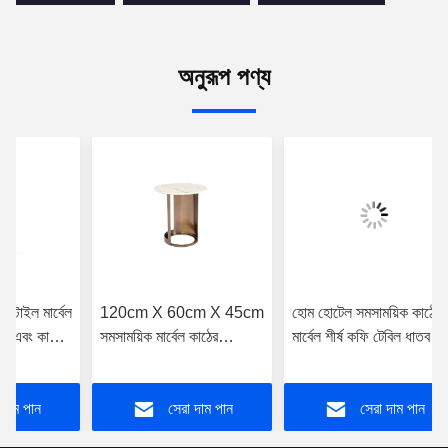
অনুরূপ পণ্য
 স্টাইল মার্বেল
120cm X 60cm X 45cm
হোম হোটেল সমসাময়িক কাঠের
বেল এবং কাঠের
সমসাময়িক মার্বেল কাঠের
মার্বেল শীর্ষ কফি টেবিল ধাতব
গোলাকার কফি টেবিল হোম
অ্যাকসেন্ট সঙ্গে
হোটেলের জন্য
 দাম পান
সেরা দাম পান
সেরা দাম পান