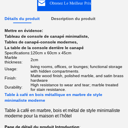
Obtenez Le Meilleur Prix
Détails du produit
Description du produit
Mettre en évidence:
Tableau de console de canapé minimaliste
,
Tables de canapé-console modernes
,
La table de la console derrière le canapé
Specifications:
120cm x 60cm x 45cm
Marble
2cm
thickness:
living rooms, offices, or lounges; functional storage
Usage:
with hidden compartments.
Matte wood finish, polished marble, and satin brass
Finish:
hardware
High resistance to wear and tear; marble treated
Durability:
for stain resistance.
Table à café en bois métallique en marbre de style
minimaliste moderne
Table à café en marbre, bois et métal de style minimaliste
moderne pour la maison et l'hôtel
Page de détail du produit Introduction
: