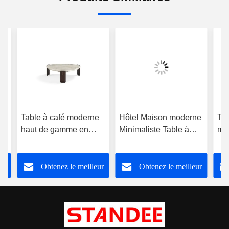
Table à café moderne
Hôtel Maison moderne
Tab
haut de gamme en
Minimaliste Table à
min
bois de marbre
café Mélange
Con
métallique de bois de
mét
ur
Obtenez le meilleur
Obtenez le meilleur
r
marbre
ma
un 
prix
prix