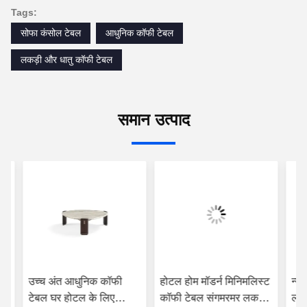
Tags:
सोफा कंसोल टेबल
आधुनिक कॉफी टेबल
लकड़ी और धातु कॉफी टेबल
समान उत्पाद
मर
उच्च अंत आधुनिक कॉफी
होटल होम मॉडर्न मिनिमलिस्ट
न्य
क
टेबल घर होटल के लिए
कॉफी टेबल संगमरमर लकड़ी
लकड