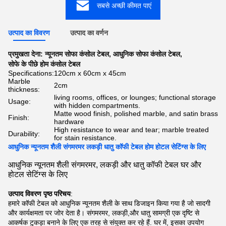
सबसे अच्छी कीमत पाएं
उत्पाद का विवरण
उत्पाद का वर्णन
प्रमुखता देना:
न्यूनतम सोफा कंसोल टेबल
,
आधुनिक सोफा कंसोल टेबल
,
सोफे के पीछे होम कंसोल टेबल
Specifications:
120cm x 60cm x 45cm
Marble
2cm
thickness:
living rooms, offices, or lounges; functional storage
Usage:
with hidden compartments.
Matte wood finish, polished marble, and satin brass
Finish:
hardware
High resistance to wear and tear; marble treated
Durability:
for stain resistance.
आधुनिक न्यूनतम शैली संगमरमर लकड़ी धातु कॉफी टेबल होम होटल सेटिंग्स के लिए
आधुनिक न्यूनतम शैली संगमरमर, लकड़ी और धातु कॉफी टेबल घर और
होटल सेटिंग्स के लिए
उत्पाद विवरण पृष्ठ परिचय
:
हमारे कॉफी टेबल को आधुनिक न्यूनतम शैली के साथ डिजाइन किया गया है जो सादगी
और कार्यक्षमता पर जोर देता है। संगमरमर, लकड़ी,और धातु सामग्री एक दृष्टि से
आकर्षक टुकड़ा बनाने के लिए एक तरह से संयुक्त कर रहे हैं. घर में, इसका उपयोग