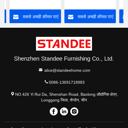
संगमरमर लकड़ी हार्डवेयर में
धातु मिश्रण
घर 
एं
सबसे अच्छी कीमत पाएं
सबसे अच्छी कीमत पाएं
Shenzhen Standee Furnishing Co., Ltd.
alice@standeehome.com
0086-13691718983
NO.426 Yi Rui Da, Shenshan Road, Baolong औद्योगिक क्षेत्र,
Longgang जिला, शेन्ज़ेन, चीन