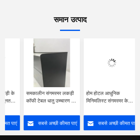
समान उत्पाद
कड़ी के
समकालीन संगमरमर लकड़ी
होम होटल आधुनिक
्यूनतम
कॉफी टेबल धातु उच्चारण के
मिनिमलिस्ट संगमरमर के
ॉप कॉफी
साथ 120cm X 60cm X
ऊपर कॉफी टेबल लकड़ी धातु
45cm
आधार के साथ
ीमत पाएं
सबसे अच्छी कीमत पाएं
सबसे अच्छी कीमत पाएं