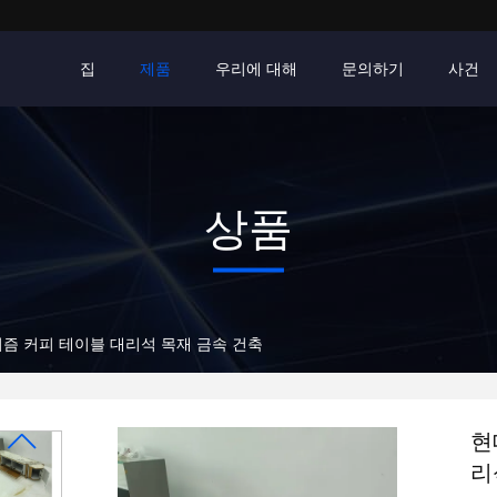
집
제품
우리에 대해
문의하기
사건
상품
즘 커피 테이블 대리석 목재 금속 건축
현
리