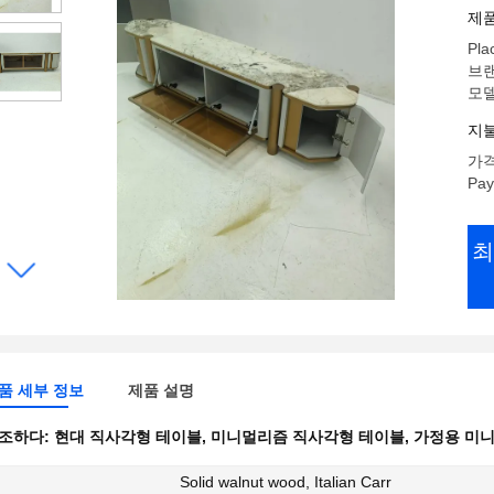
제품
Pla
브랜
모델
지불
가격:
Pay
최
품 세부 정보
제품 설명
조하다:
현대 직사각형 테이블
,
미니멀리즘 직사각형 테이블
,
가정용 미니
Solid walnut wood, Italian Carr