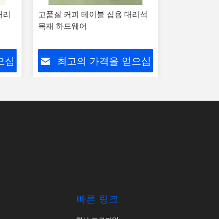
대리
고품질 커피 테이블 집용 대리석
스크래치 저
목재 하드웨어
즘 스타일 커
재 금속
으십
최고의 가격을 얻으십
최고
시오
빠른 링크