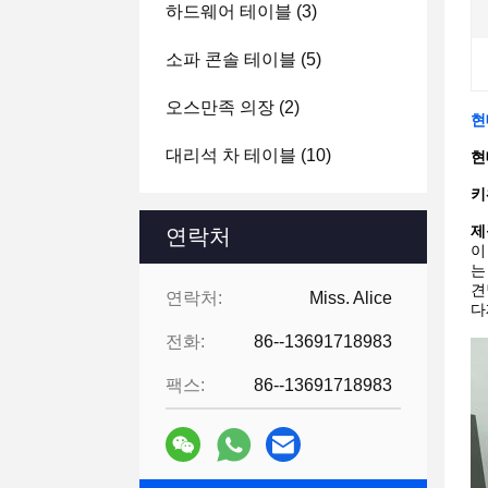
하드웨어 테이블
(3)
소파 콘솔 테이블
(5)
오스만족 의장
(2)
현
대리석 차 테이블
(10)
현
키
제
연락처
이
는
견
연락처:
Miss. Alice
다
전화:
86--13691718983
팩스:
86--13691718983