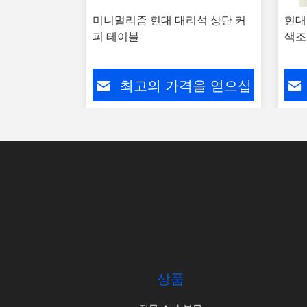
니멀리즘 대리
미니멀리즘 현대 대리석 상단 커
현대
피 테이블
색조 
을 얻으십
최고의 가격을 얻으십
시오
상품