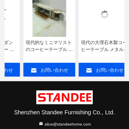
モダン
現代的なミニマリスト
現代の大理石木製コー
ー カ
のコーヒーテーブル マ
ヒーテーブル メタルア
製 メ
ルブル 木材金属建築
クセント 120cm X
家用ホテル用
60cm X 45cm
合わせ
お問い合わせ
お問い合わせ
Shenzhen Standee Furnishing Co., Ltd.
alice@standeehome.com