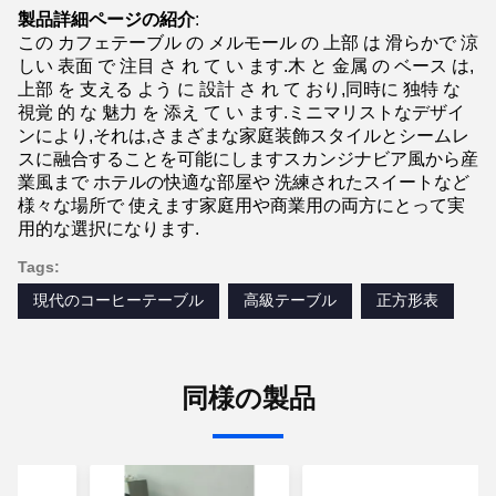
製品詳細ページの紹介
:
この カフェテーブル の メルモール の 上部 は 滑らかで 涼
しい 表面 で 注目 さ れ て い ます.木 と 金属 の ベース は,
上部 を 支える よう に 設計 さ れ て おり,同時に 独特 な 
視覚 的 な 魅力 を 添え て い ます.ミニマリストなデザイ
ンにより,それは,さまざまな家庭装飾スタイルとシームレ
スに融合することを可能にしますスカンジナビア風から産
業風まで ホテルの快適な部屋や 洗練されたスイートなど 
様々な場所で 使えます家庭用や商業用の両方にとって実
用的な選択になります.
Tags:
現代のコーヒーテーブル
高級テーブル
正方形表
同様の製品