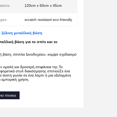
ations:
120cm x 60cm x 45cm
ges:
scratch resistant eco-friendly
ε ξύλινη μεταλλική βάση
αλλική βάση για το σπίτι και το 
ική βάση, έπιπλα ξενοδοχείου, κομψό σχεδιασμό
ν ομαλή και δροσερή επιφάνεια της.Το 
αφορετικά στυλ διακόσμησης σπιτιούΣε ένα 
άνετη γωνία σε ένα λόμπι ή μια εξελιγμένη 
ια εμπορική χρήση.
ια πίνακα