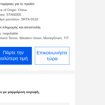
φέ με ξύλινη μεταλλική βάση
τομέρειες για το προϊόν
ce of Origin: China
ρκα: STANDEE
θμό μοντέλου: SRTA-0316
ι πληρωμής και αποστολής
ή: negotiable
ment Terms: Western Union, MoneyGram, T/T
Πάρτε την
Επικοινωνήστε
καλύτερη τιμή
τώρα
ου με μαρμάρινη κορυφή
,