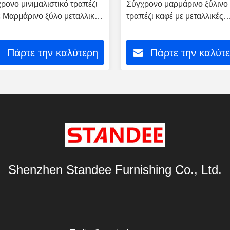
ρονο μινιμαλιστικό τραπέζι
Σύγχρονο μαρμάρινο ξύλινο
 Μαρμάρινο ξύλο μεταλλική
τραπέζι καφέ με μεταλλικές
σκευή για οικιακή χρήση
προτάσεις 120cm X 60cm X
δοχείου
45cm
Πάρτε την καλύτερη
Πάρτε την καλύτ
τιμή
τιμή
Shenzhen Standee Furnishing Co., Ltd.