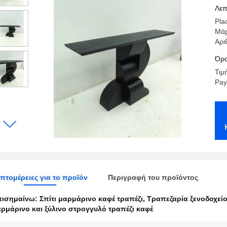
κα
Λεπ
Pla
Μά
Αρι
Όρο
Τιμ
Pay
πτομέρειες για το προϊόν
Περιγραφή του προϊόντος
πισημαίνω:
Σπίτι μαρμάρινο καφέ τραπέζι
,
Τραπεζαρία ξενοδοχεί
ρμάρινο και ξύλινο στρογγυλό τραπέζι καφέ