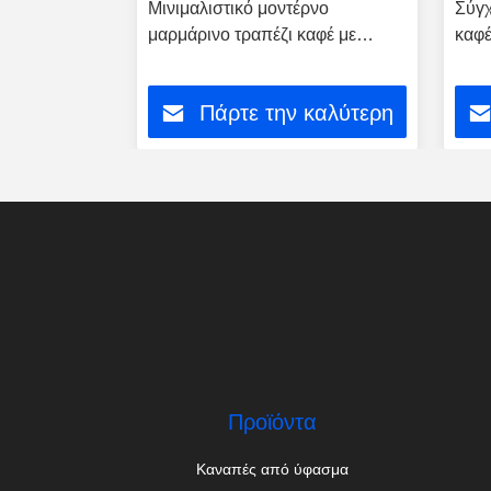
 ξύλινο
Μινιμαλιστικό μοντέρνο
Σύγχ
αλλικές
μαρμάρινο τραπέζι καφέ με
καφέ
 60cm X
ξύλινη μεταλλική βάση
κατα
ξενο
 καλύτερη
Πάρτε την καλύτερη
τιμή
Προϊόντα
Καναπές από ύφασμα