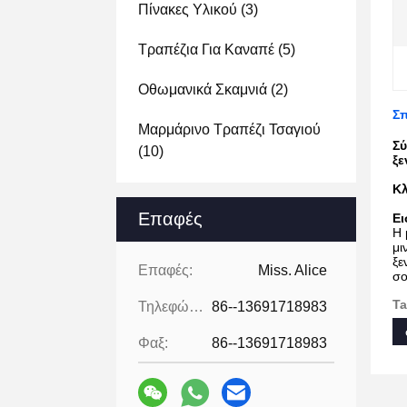
Πίνακες Υλικού
(3)
Τραπέζια Για Καναπέ
(5)
Οθωμανικά Σκαμνιά
(2)
Σπ
Μαρμάρινο Τραπέζι Τσαγιού
Σύ
(10)
ξε
Κλ
Επαφές
Ει
Η 
μι
ξε
Επαφές:
Miss. Alice
σο
Ta
Τηλεφώνημα:
86--13691718983
Φαξ:
86--13691718983