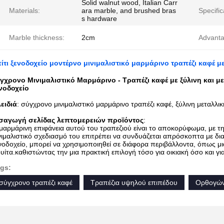
Solid walnut wood, Italian Carr
Materials:
ara marble, and brushed bras
Specific
s hardware
Marble thickness:
2cm
Advanta
ίτι ξενοδοχείο μοντέρνο μινιμαλιστικό μαρμάρινο τραπέζι καφέ μ
γχρονο Μινιμαλιστικό Μαρμάρινο - Τραπέζι καφέ με ξύλινη και μετ
νοδοχείο
ειδιά
: σύγχρονο μινιμαλιστικό μαρμάρινο τραπέζι καφέ, ξύλινη μεταλλ
σαγωγή σελίδας λεπτομερειών προϊόντος
:
μαρμάρινη επιφάνεια αυτού του τραπεζιού είναι το αποκορύφωμα, με τη
νιμαλιστικό σχεδιασμό του επιτρέπει να συνδυάζεται απρόσκοπτα με δι
νοδοχείο, μπορεί να χρησιμοποιηθεί σε διάφορα περιβάλλοντα, όπως μια 
υίτα.καθιστώντας την μια πρακτική επιλογή τόσο για οικιακή όσο και γ
gs:
σύγχρονο τραπέζι καφέ
Τραπέζια υψηλού επιπέδου
Ορθογών