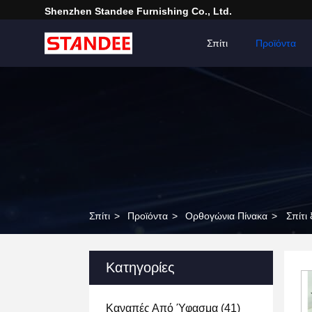
Shenzhen Standee Furnishing Co., Ltd.
Σπίτι
Προϊόντα
Σπίτι
>
Προϊόντα
>
Ορθογώνια Πίνακα
>
Σπίτι
Κατηγορίες
Καναπές Από Ύφασμα
(41)