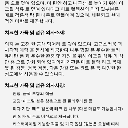
폼 으로 덮여 있으며, 더 편안 하고 내구성 을 높이기 위해 아
크릴 섬유 로 덮여 있다디그 이트 컬렉션의 의자 밑부분은
매트 검은색 락 된 나무로 만들어져 있으며, 세련되고 현대
적인 미학을 제공합니다.
치크한 가죽 및 섬유 의자
소재:
의자 는 고전 한 금색 덩어리 로 덮여 있으며, 고급스러움 과
시각적 매력 을 동시에 제공한다.나무 껍질 은 우수한 폴리
유레탄 폼 과 우수한 완충 및 지원 을 위해 아크릴 섬유 의 상
단 층 으로 강화 되어 있다의자 기판은 매트 블랙 라크 목재,
붓 된 청동, 청동 청동, 닦은 강철 또는 원료 은 등 다양한 완
성도에서 사용할 수 있습니다.
치크한 가죽 및 섬유 의자
사양:
천장: 금색 모형의 직물
·
포딩: 아크릴 섬유 상층으로 된 폴리우레탄 폼
·
의자 기단: 매트 검은색 래크 된 나무 (다른 마감도 가능합니다)
·
안 의자 및 푸프 버전으로 제공됩니다.
·
커스터마이징 가능한 직물 및 가죽 옵션 (원본은 요청에 따라
·