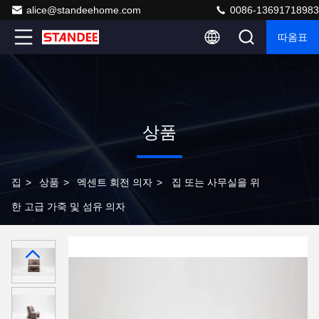
alice@standeehome.com
0086-13691718983
따옴표
상품
집
>
상품
>
엑센트 회전 의자
>
집 또는 사무실을 위
한 고급 가죽 및 섬유 의자