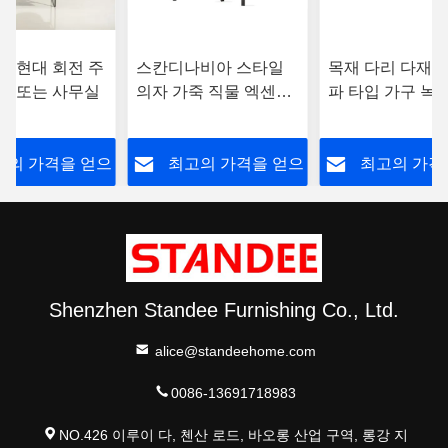
물 현대 회전 주
스칸디나비아 스타일
목재 다리 다재다
실 또는 사무실
의자 가죽 직물 엑센트
파 타입 가구 녹
회전 의자 현대 30 "X
식 주력 의자
30" X 35 "
고의 가격을 얻으
최고의 가격을 얻으
최고의 가격
십시오
십시오
십시오
Shenzhen Standee Furnishing Co., Ltd.
alice@standeehome.com
0086-13691718983
NO.426 이루이 다, 첸산 로드, 바오롱 산업 구역, 롱강 지