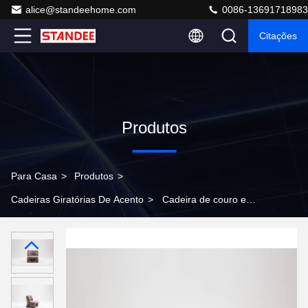
alice@standeehome.com
0086-13691718983
Citações
Produtos
Para Casa
>
Produtos
>
Cadeiras Giratórias De Acento
>
Cadeira de couro e
têxtil elegante para casa ou escritório