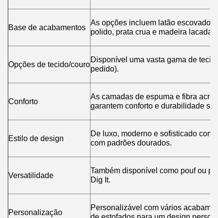
As opções incluem latão escovado, l
Base de acabamentos
polido, prata crua e madeira lacada 
Disponível uma vasta gama de tecid
Opções de tecido/couro
pedido).
As camadas de espuma e fibra acríli
Conforto
garantem conforto e durabilidade sup
De luxo, moderno e sofisticado com 
Estilo de design
com padrões dourados.
Também disponível como pouf ou pol
Versatilidade
Dig It.
Personalizável com vários acabamen
Personalização
de estofados para um design persona