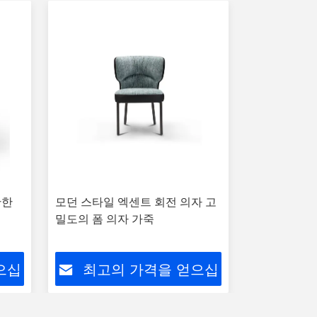
안한
모던 스타일 엑센트 회전 의자 고
우아한 현대 
밀도의 폼 의자 가죽
스프레소 프
으십
최고의 가격을 얻으십
최고
시오