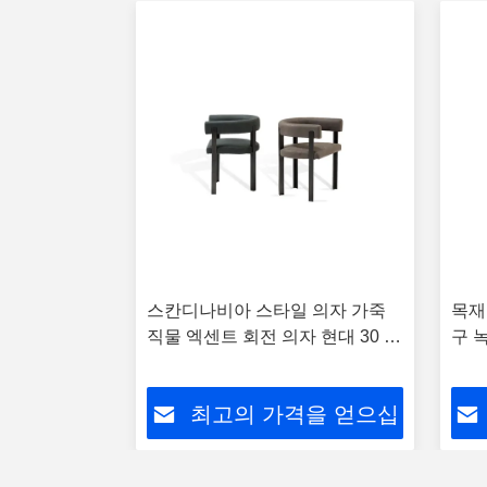
 미니멀리즘
스칸디나비아 스타일 의자 가죽
목재
직물 엑센트 회전 의자 현대 30 "X
구 
30" X 35 "
격을 얻으십
최고의 가격을 얻으십
시오