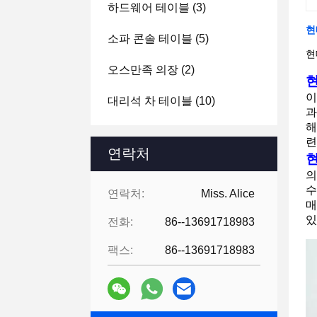
하드웨어 테이블
(3)
현
소파 콘솔 테이블
(5)
현
오스만족 의장
(2)
현
이
대리석 차 테이블
(10)
과
해
련
연락처
현
의
수
연락처:
Miss. Alice
매
있
전화:
86--13691718983
팩스:
86--13691718983