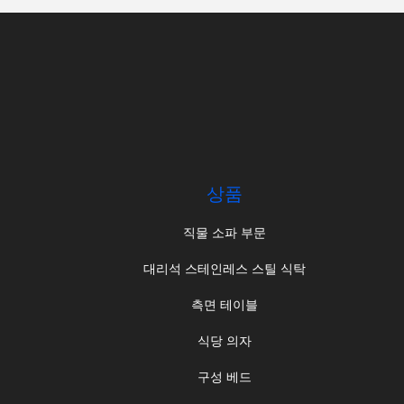
상품
직물 소파 부문
대리석 스테인레스 스틸 식탁
측면 테이블
식당 의자
구성 베드