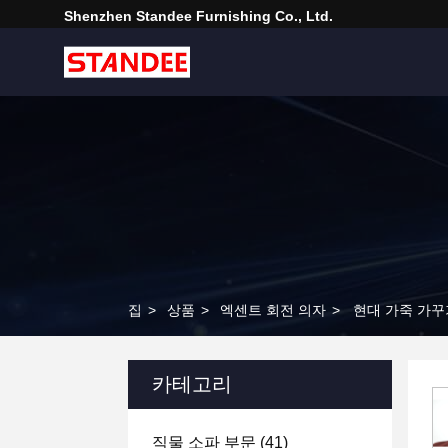
Shenzhen Standee Furnishing Co., Ltd.
집
>
상품
>
엑센트 회전 의자
>
현대 가죽 가꾸
카테고리
직물 소파 부문
(41)