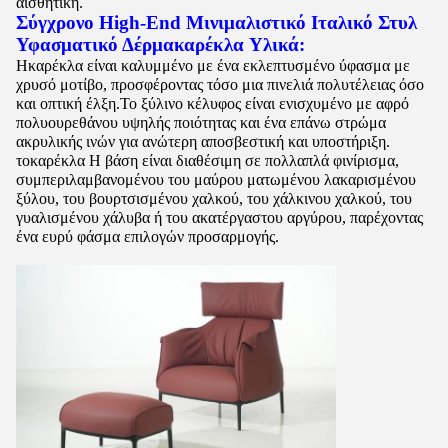
αισθητική.
Σύγχρονο High-End Μινιμαλιστικό Ιταλικό Στυλ
Υφασματικό Δέρμα
καρέκλα
Υλικά:
Η
καρέκλα
είναι καλυμμένο με ένα εκλεπτυσμένο ύφασμα με
χρυσό μοτίβο, προσφέροντας τόσο μια πινελιά πολυτέλειας όσο
και οπτική έλξη.Το ξύλινο κέλυφος είναι ενισχυμένο με αφρό
πολυουρεθάνου υψηλής ποιότητας και ένα επάνω στρώμα
ακρυλικής ινών για ανώτερη αποσβεστική και υποστήριξη.
το
καρέκλα
Η βάση είναι διαθέσιμη σε πολλαπλά φινίρισμα,
συμπεριλαμβανομένου του μαύρου ματωμένου λακαρισμένου
ξύλου, του βουρτσισμένου χαλκού, του χάλκινου χαλκού, του
γυαλισμένου χάλυβα ή του ακατέργαστου αργύρου, παρέχοντας
ένα ευρύ φάσμα επιλογών προσαρμογής.