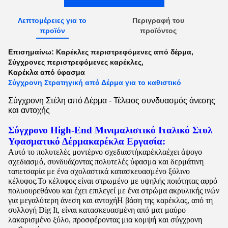
Λεπτομέρειες για το
Περιγραφή του
προϊόν
προϊόντος
Επισημαίνω:
Καρέκλες περιστρεφόμενες από δέρμα
,
Σύγχρονες περιστρεφόμενες καρέκλες
,
Καρέκλα από ύφασμα
Σύγχρονη Στρατηγική από Δέρμα για το καθιστικό
Σύγχρονη Στέλη από Δέρμα - Τέλειος συνδυασμός άνεσης
και αντοχής
Σύγχρονο High-End Μινιμαλιστικό Ιταλικό Στυλ
Υφασματικό Δέρμα
καρέκλα
Εργασία:
Αυτό το πολυτελές μοντέρνο σχεδιαστή
καρέκλα
έχει άψογο
σχεδιασμό, συνδυάζοντας πολυτελές ύφασμα και δερμάτινη
ταπετσαρία με ένα σχολαστικά κατασκευασμένο ξύλινο
κέλυφος.Το κέλυφος είναι στρωμένο με υψηλής ποιότητας αφρό
πολυουρεθάνου και έχει επιλεγεί με ένα στρώμα ακρυλικής ινών
για μεγαλύτερη άνεση και αντοχήΗ βάση της καρέκλας, από τη
συλλογή Dig It, είναι κατασκευασμένη από ματ μαύρο
λακαρισμένο ξύλο, προσφέροντας μια κομψή και σύγχρονη