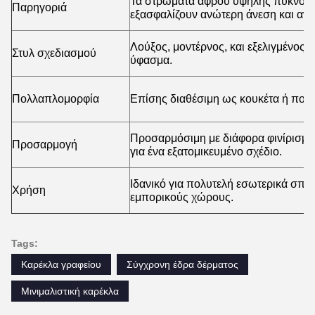
Τα στρώματα αφρού υψηλής πυκνότητ
Παρηγοριά
εξασφαλίζουν ανώτερη άνεση και αντ
Λούξος, μοντέρνος, και εξελιγμένος 
Στυλ σχεδιασμού
ύφασμα.
Πολλαπλομορφία
Επίσης διαθέσιμη ως κουκέτα ή πολυ
Προσαρμόσιμη με διάφορα φινίρισμα 
Προσαρμογή
για ένα εξατομικευμένο σχέδιο.
Ιδανικό για πολυτελή εσωτερικά σπίτ
Χρήση
εμπορικούς χώρους.
Tags:
Καρέκλα γραφείου
Σύγχρονη έδρα δέρματος
Μινιμαλιστική καρέκλα