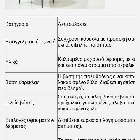
Κατηγορία
Λεπτομέρειες
Σύγχρονη καρέκλα με προσοχή στις λ
Επαγγελματική τεχνική
υλικά υψηλής ποιότητας.
Καλυμμένο με χρυσό ύφασμα, με επ
Υλικά
και ένα πάνω στρώμα από ακρυλική ί
Η βάση της πολυθρόνας είναι κατασ
Βάση καρέκλας
λακαρισμένο ξύλο, διαθέσιμη επίσης 
περίβλημα).
Οι επιλογές περιλαμβάνουν βουρτσισ
Τελεία βάσης
ορείχαλκο, γυαλισμένο χάλυβα, ακατ
λακαρισμένο ξύλο.
Επιλογές υφασμάτων/
Διατίθεται ευρεία επιλογή υφασμάτων
δέρματος
αιτήματος).