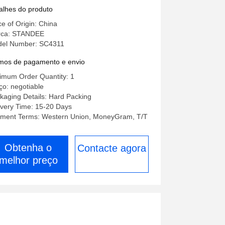
adro de acabamento
alhes do produto
ce of Origin: China
ca: STANDEE
el Number: SC4311
mos de pagamento e envio
imum Order Quantity: 1
ço: negotiable
kaging Details: Hard Packing
ivery Time: 15-20 Days
ment Terms: Western Union, MoneyGram, T/T
Obtenha o
Contacte agora
melhor preço