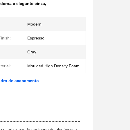
derna e elegante cinza
,
Modern
inish:
Espresso
Gray
erial:
Moulded High Density Foam
uadro de acabamento
sso, adicionando um toque de elegância a