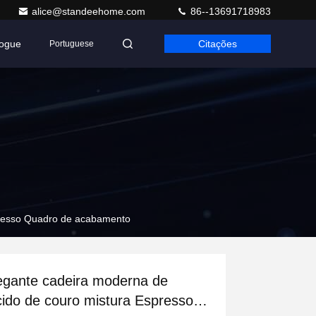
alice@standeehome.com
86--13691718983
logue
Citações
Portuguese
presso Quadro de acabamento
egante cadeira moderna de
cido de couro mistura Espresso