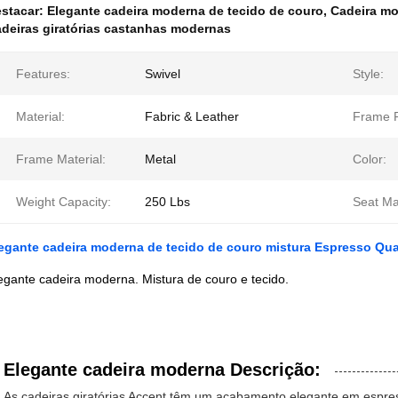
stacar:
Elegante cadeira moderna de tecido de couro
,
Cadeira mo
deiras giratórias castanhas modernas
Features:
Swivel
Style:
Material:
Fabric & Leather
Frame F
Frame Material:
Metal
Color:
Weight Capacity:
250 Lbs
Seat Mat
egante cadeira moderna de tecido de couro mistura Espresso Q
egante cadeira moderna. Mistura de couro e tecido.
Elegante cadeira moderna Descrição:
As cadeiras giratórias Accent têm um acabamento elegante em espre