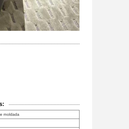
s:
de moldada