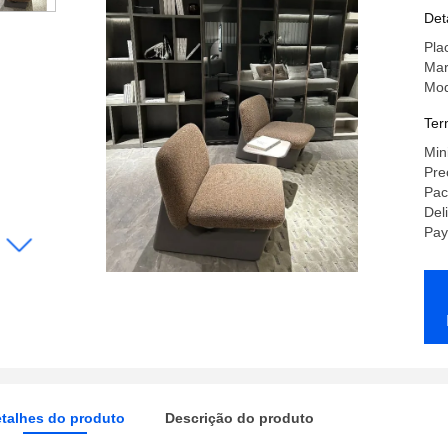
Qu
Det
Pla
Mar
Mod
Ter
Min
Pre
Pac
Del
Pay
talhes do produto
Descrição do produto