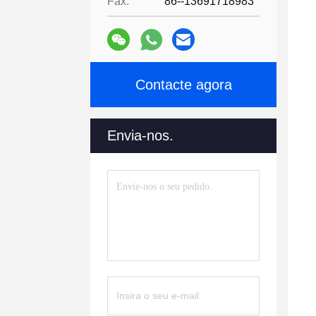
Fax:
86--13691718983
Contacte agora
Envia-nos.