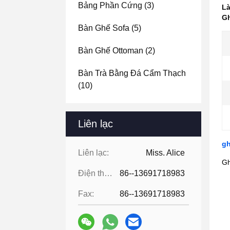
Bảng Phần Cứng
(3)
Là
Gh
Bàn Ghế Sofa
(5)
Bàn Ghế Ottoman
(2)
Bàn Trà Bằng Đá Cẩm Thạch
(10)
Liên lạc
gh
Liên lạc:
Miss. Alice
Gh
Điện thoại:
86--13691718983
Fax:
86--13691718983