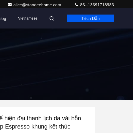
alice@standeehome.com
86--13691718983
log
Trích Dẫn
Vietnamese
ế hiện đại thanh lịch da vải hỗn
p Espresso khung kết thúc