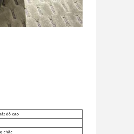
mật độ cao
g chắc