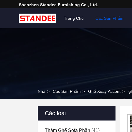
Shenzhen Standee Furnishing Co., Ltd.
Trang Chủ
Các Sản Phẩm
Nhà
>
Các Sản Phẩm
>
Ghế Xoay Accent
>
g
Các loại
Thảm Ghế Sofa Phần
(41)