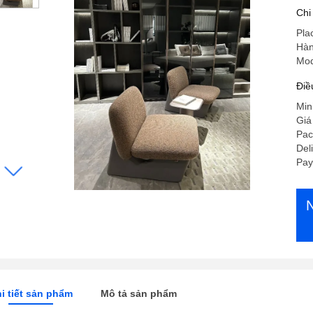
Chi
Pla
Hàn
Mod
Điề
Min
Giá
Pac
Del
Pay
i tiết sản phẩm
Mô tả sản phẩm