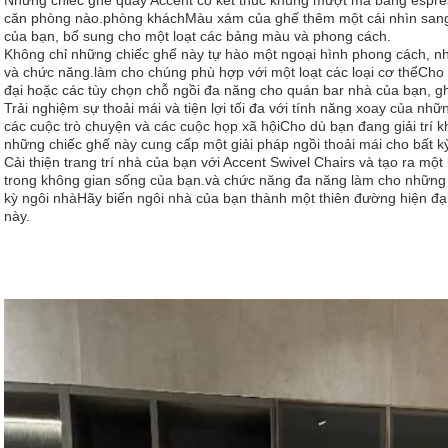
Những chiếc ghế quay Accent có kết thúc khung mượt mà bằng espress
căn phòng nào.phòng kháchMàu xám của ghế thêm một cái nhìn sang trọ
của bạn, bổ sung cho một loạt các bảng màu và phong cách.
Không chỉ những chiếc ghế này tự hào một ngoại hình phong cách, n
và chức năng.làm cho chúng phù hợp với một loạt các loại cơ thểCho 
đại hoặc các tùy chọn chỗ ngồi đa năng cho quán bar nhà của bạn, gh
Trải nghiệm sự thoải mái và tiện lợi tối đa với tính năng xoay của nh
các cuộc trò chuyện và các cuộc họp xã hộiCho dù bạn đang giải trí k
những chiếc ghế này cung cấp một giải pháp ngồi thoải mái cho bất kỳ
Cải thiện trang trí nhà của bạn với Accent Swivel Chairs và tạo ra m
trong không gian sống của bạn.và chức năng đa năng làm cho những 
kỳ ngôi nhàHãy biến ngôi nhà của bạn thành một thiên đường hiện đạ
này.