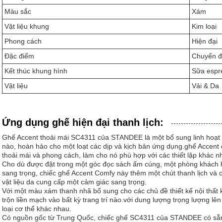
Màu sắc
Xám
Vật liệu khung
Kim loại
Phong cách
Hiện đại
Đặc điểm
Chuyển 
Kết thúc khung hình
Sữa espr
Vật liệu
Vải & Da
Ứng dụng ghế hiện đại thanh lịch:
Ghế Accent thoải mái SC4311 của STANDEE là một bổ sung linh hoạt 
nào, hoàn hảo cho một loạt các dịp và kịch bản ứng dụng.ghế Accent đ
thoải mái và phong cách, làm cho nó phù hợp với các thiết lập khác n
Cho dù được đặt trong một góc đọc sách ấm cúng, một phòng khách h
sang trọng, chiếc ghế Accent Comfy này thêm một chút thanh lịch và c
vật liệu da cung cấp một cảm giác sang trọng.
Với một màu xám thanh nhã bổ sung cho các chủ đề thiết kế nội thất 
trộn liền mạch vào bất kỳ trang trí nào.với dung lượng trọng lượng lê
loại cơ thể khác nhau.
Có nguồn gốc từ Trung Quốc, chiếc ghế SC4311 của STANDEE có sẵn v