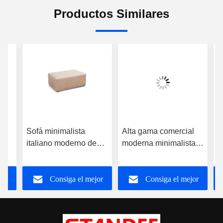
Productos Similares
Sofá minimalista
Alta gama comercial
S
italiano moderno de
moderna minimalista
i
 de
moda
sofá italiano banco
p
cama de día
l
jor
Consiga el mejor
Consiga el mejor
h
precio
precio