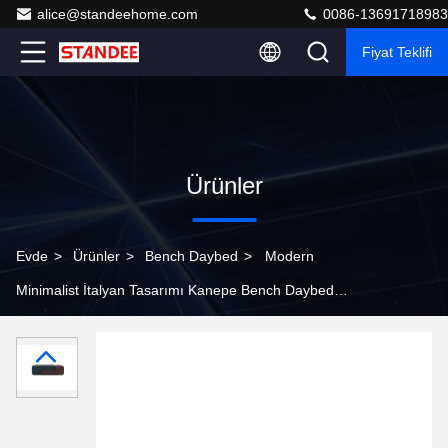
alice@standeehome.com
0086-13691718983
Fiyat Teklifi
Ürünler
Evde
>
Ürünler
>
Bench Daybed
>
Modern
Minimalist İtalyan Tasarımı Kanepe Bench Daybed
Ofisler