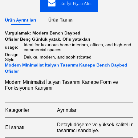
En İyi Fiyatı Alın
Ürün Ayrıntıları
Ürün Tanımı
Vurgulamak:
Modern Bench Daybed
,
Ofisler Benç Günlük yatak
,
Ofis yatakları
Ideal for luxurious home interiors, offices, and high-end
usage:
commercial spaces.
Design
Deluxe, modern, and sophisticated
Style:
Modern Minimalist İtalyan Tasarımı Kanepe Bench Daybed
Ofisler
Modern Minimalist İtalyan Tasarımı Kanepe Form ve
Fonksiyonun Karışımı
Kategoriler
Ayrıntılar
Detaylı döşeme ve yüksek kaliteli m
El sanatı
tasarımcı sandalye.