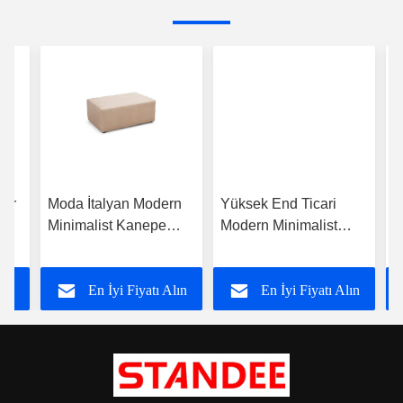
ler
Moda İtalyan Modern
Yüksek End Ticari
L
Minimalist Kanepe
Modern Minimalist
i
nch
Çömlekli Günlük Yatak
İtalyan Kanepe Bench
M
Bankası
Daybed
K
lın
En İyi Fiyatı Alın
En İyi Fiyatı Alın