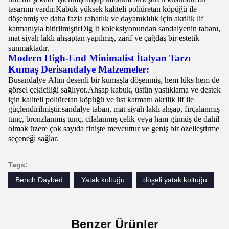
tasarımı vardır.Kabuk yüksek kaliteli poliüretan köpüğü ile
döşenmiş ve daha fazla rahatlık ve dayanıklılık için akrilik lif
katmanıyla bitirilmiştirDig It koleksiyonundan sandalyenin tabanı,
mat siyah laklı ahşaptan yapılmış, zarif ve çağdaş bir estetik
sunmaktadır.
Modern High-End Minimalist İtalyan Tarzı
Kumaş Deri
sandalye
Malzemeler:
Bu
sandalye
Altın desenli bir kumaşla döşenmiş, hem lüks hem de
görsel çekiciliği sağlıyor.Ahşap kabuk, üstün yastıklama ve destek
için kaliteli poliüretan köpüğü ve üst katmanı akrilik lif ile
güçlendirilmiştir.
sandalye
taban, mat siyah laklı ahşap, fırçalanmış
tunç, bronzlanmış tunç, cilalanmış çelik veya ham gümüş de dahil
olmak üzere çok sayıda finişte mevcuttur ve geniş bir özelleştirme
seçeneği sağlar.
Tags:
Bench Daybed
Yatak koltuğu
döşeli yatak koltuğu
Benzer Ürünler