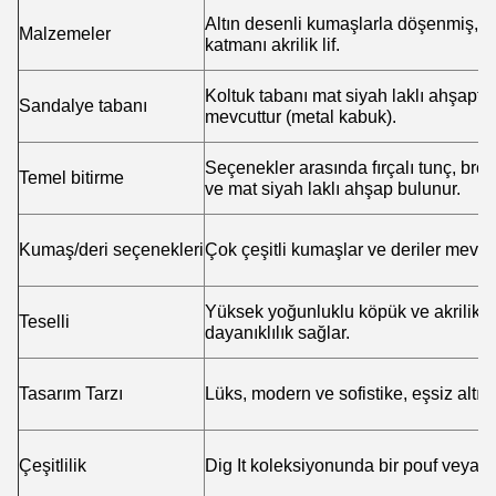
Altın desenli kumaşlarla döşenmiş, p
Malzemeler
katmanı akrilik lif.
Koltuk tabanı mat siyah laklı ahşaptan
Sandalye tabanı
mevcuttur (metal kabuk).
Seçenekler arasında fırçalı tunç, bro
Temel bitirme
ve mat siyah laklı ahşap bulunur.
Kumaş/deri seçenekleri
Çok çeşitli kumaşlar ve deriler mevcut
Yüksek yoğunluklu köpük ve akrilik li
Teselli
dayanıklılık sağlar.
Tasarım Tarzı
Lüks, modern ve sofistike, eşsiz altın
Çeşitlilik
Dig It koleksiyonunda bir pouf veya k