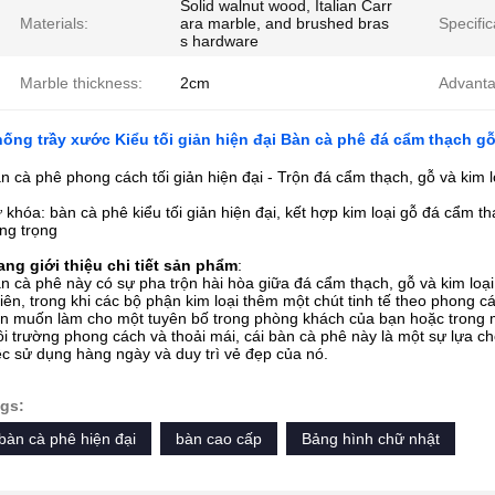
Solid walnut wood, Italian Carr
Materials:
ara marble, and brushed bras
Specific
s hardware
Marble thickness:
2cm
Advanta
ống trầy xước Kiểu tối giản hiện đại Bàn cà phê đá cẩm thạch gỗ
n cà phê phong cách tối giản hiện đại - Trộn đá cẩm thạch, gỗ và kim 
 khóa: bàn cà phê kiểu tối giản hiện đại, kết hợp kim loại gỗ đá cẩm t
ng trọng
ang giới thiệu chi tiết sản phẩm
:
n cà phê này có sự pha trộn hài hòa giữa đá cẩm thạch, gỗ và kim loại
iên, trong khi các bộ phận kim loại thêm một chút tinh tế theo phong 
n muốn làm cho một tuyên bố trong phòng khách của bạn hoặc trong 
i trường phong cách và thoải mái, cái bàn cà phê này là một sự lựa ch
ệc sử dụng hàng ngày và duy trì vẻ đẹp của nó.
gs:
bàn cà phê hiện đại
bàn cao cấp
Bảng hình chữ nhật