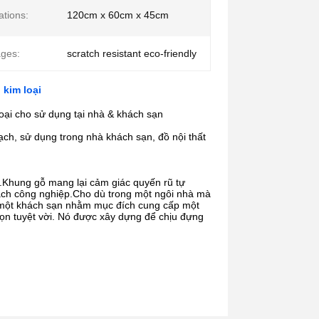
ations:
120cm x 60cm x 45cm
ges:
scratch resistant eco-friendly
 kim loại
loại cho sử dụng tại nhà & khách sạn
hạch, sử dụng trong nhà khách sạn, đồ nội thất
.Khung gỗ mang lại cảm giác quyến rũ tự 
cách công nghiệp.Cho dù trong một ngôi nhà mà 
một khách sạn nhằm mục đích cung cấp một 
ọn tuyệt vời. Nó được xây dựng để chịu đựng 