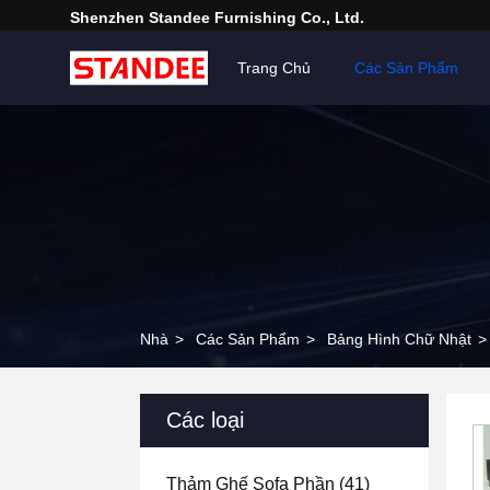
Shenzhen Standee Furnishing Co., Ltd.
Trang Chủ
Các Sản Phẩm
Nhà
>
Các Sản Phẩm
>
Bảng Hình Chữ Nhật
>
Các loại
Thảm Ghế Sofa Phần
(41)