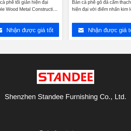
cà phê tối giản hiện đại
Bàn cà phê gỗ đá cẩm thạch
le Wood Metal Construction
hiện đại với điểm nhấn kim l
Home Hotel Use
120cm X 60cm X 45cm
Nhận được giá tốt
Nhận được giá t
nhất
nhất
Shenzhen Standee Furnishing Co., Ltd.