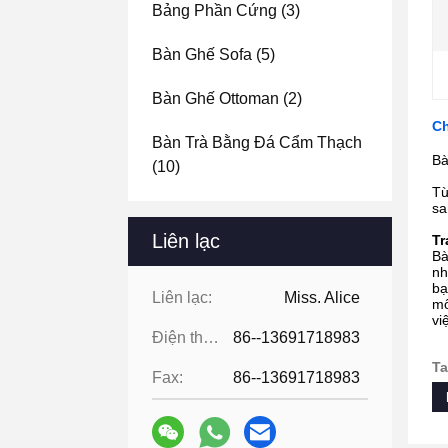
Bảng Phần Cứng
(3)
Bàn Ghế Sofa
(5)
Bàn Ghế Ottoman
(2)
Ch
Bàn Trà Bằng Đá Cẩm Thạch
Bà
(10)
Từ
sa
Liên lạc
Tr
Bà
nh
bạ
Liên lạc:
Miss. Alice
mô
vi
Điện thoại:
86--13691718983
Ta
Fax:
86--13691718983