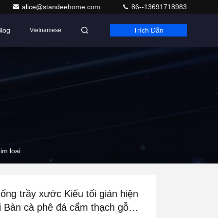
alice@standeehome.com
86--13691718983
log
Trích Dẫn
Vietnamese
im loại
ống trầy xước Kiểu tối giản hiện
i Bàn cà phê đá cẩm thạch gỗ