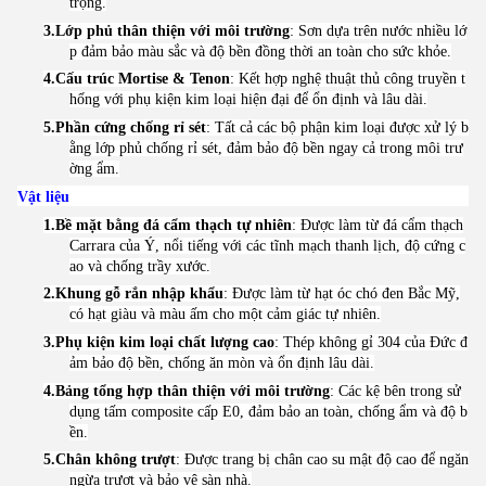
trọng.
3.
Lớp phủ thân thiện với môi trường
: Sơn dựa trên nước nhiều lớ
p đảm bảo màu sắc và độ bền đồng thời an toàn cho sức khỏe.
4.
Cấu trúc Mortise & Tenon
: Kết hợp nghệ thuật thủ công truyền t
hống với phụ kiện kim loại hiện đại để ổn định và lâu dài.
5.
Phần cứng chống rỉ sét
: Tất cả các bộ phận kim loại được xử lý b
ằng lớp phủ chống rỉ sét, đảm bảo độ bền ngay cả trong môi trư
ờng ẩm.
Vật liệu
1.
Bề mặt bằng đá cẩm thạch tự nhiên
: Được làm từ đá cẩm thạch
Carrara của Ý, nổi tiếng với các tĩnh mạch thanh lịch, độ cứng c
ao và chống trầy xước.
2.
Khung gỗ rắn nhập khẩu
: Được làm từ hạt óc chó đen Bắc Mỹ,
có hạt giàu và màu ấm cho một cảm giác tự nhiên.
3.
Phụ kiện kim loại chất lượng cao
: Thép không gỉ 304 của Đức đ
ảm bảo độ bền, chống ăn mòn và ổn định lâu dài.
4.
Bảng tổng hợp thân thiện với môi trường
: Các kệ bên trong sử
dụng tấm composite cấp E0, đảm bảo an toàn, chống ẩm và độ b
ền.
5.
Chân không trượt
: Được trang bị chân cao su mật độ cao để ngăn
ngừa trượt và bảo vệ sàn nhà.