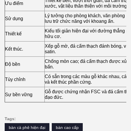
Thiết kế bền, vượt thời gian, đá cẩm thạc
Ưu điểm
xước, vật liệu thân thiện với môi trường.
Lý tưởng cho phòng khách, văn phòng h
Sử dụng
lưu trữ chức năng với khoang ẩn.
Kiểu tối giản hiện đại với đường thẳng sạ
Thiết kế
hữu cơ.
Xếp gỗ mờ, đá cẩm thạch đánh bóng, và 
Kết thúc.
satin.
Chống mòn cao; đá cẩm thạch được xử lý
Độ bền
bẩn.
Có sẵn trong các màu gỗ khác nhau, các 
Tùy chỉnh
và kết thúc phần cứng.
Gỗ được chứng nhận FSC và đá cẩm thạ
Sự bền vững
đạo đức.
Tags:
bàn cà phê hiện đại
bàn cao cấp