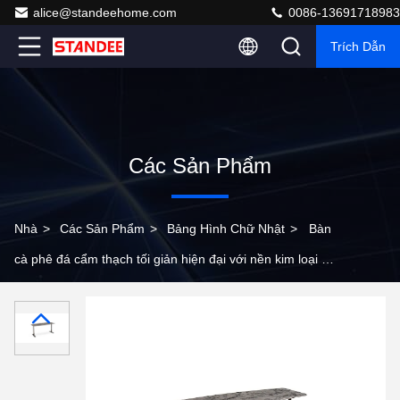
alice@standeehome.com
0086-13691718983
Trích Dẫn
Các Sản Phẩm
Nhà
>
Các Sản Phẩm
>
Bảng Hình Chữ Nhật
>
Bàn
cà phê đá cẩm thạch tối giản hiện đại với nền kim loại gỗ
cho khách sạn nhà