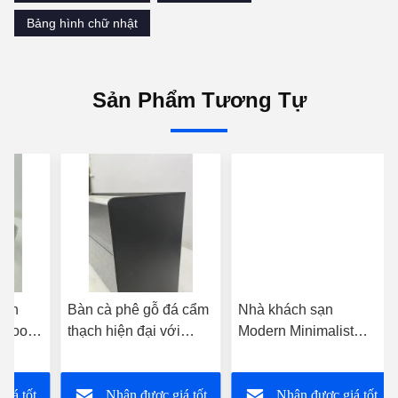
Bảng hình chữ nhật
Sản Phẩm Tương Tự
iản
Bàn cà phê gỗ đá cẩm
Nhà khách sạn
e Wood
thạch hiện đại với
Modern Minimalist
ion For
điểm nhấn kim loại
Marble Toped Coffee
e
120cm X 60cm X 45cm
Table With Wood Metal
giá tốt
Nhận được giá tốt
Nhận được giá tốt
Base