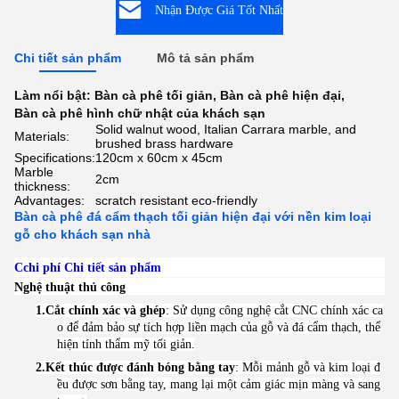
Nhận Được Giá Tốt Nhất
Chi tiết sản phẩm
Mô tả sản phẩm
Làm nổi bật:
Bàn cà phê tối giản
,
Bàn cà phê hiện đại
,
Bàn cà phê hình chữ nhật của khách sạn
Solid walnut wood, Italian Carrara marble, and
Materials:
brushed brass hardware
Specifications:
120cm x 60cm x 45cm
Marble
2cm
thickness:
Advantages:
scratch resistant eco-friendly
Bàn cà phê đá cẩm thạch tối giản hiện đại với nền kim loại
gỗ cho khách sạn nhà
C
chi phí Chi tiết sản phẩm
Nghệ thuật thủ công
1.
Cắt chính xác và ghép
: Sử dụng công nghệ cắt CNC chính xác ca
o để đảm bảo sự tích hợp liền mạch của gỗ và đá cẩm thạch, thể
hiện tính thẩm mỹ tối giản.
2.
Kết thúc được đánh bóng bằng tay
: Mỗi mảnh gỗ và kim loại đ
ều được sơn bằng tay, mang lại một cảm giác mịn màng và sang