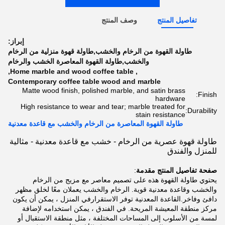
تفاصيل المنتج
وصف المنتج
إبراز:
طاولة القهوة من الرخام والخشب,طاولة قهوة منزلية من الرخام
والخشب,طاولة القهوة المعاصرة الخشب والرخام
,
Home marble and wood coffee table
,
Contemporary coffee table wood and marble
Matte wood finish, polished marble, and satin brass
Finish:
hardware
High resistance to wear and tear; marble treated for
Durability:
stain resistance
طاولة القهوة المعاصرة من الرخام والخشب مع قاعدة معدنية
طاولة قهوة عصرية من الرخام - خشب مع قاعدة معدنية - مثالية
للمنزل والفندق
صفحة تفاصيل المنتج مقدمة
:
يحتوي طاولة القهوة هذه على تصميم معاصر مع مزيج من الرخام
والخشب وقاعدة معدنية قوية. الرخام والخشب يعملان معًا لخلق مظهر
دافئ وفاخر.القاعدة المعدنية توفر الاستقرارفي المنزل ، يمكن أن يكون
مركز منطقة المعيشة المريحة. في الفندق ، يمكن استخدامه لإضافة
لمسة من الأسلوب إلى المساحات المختلفة ، مثل منطقة الاستقبال أو