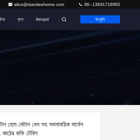
alice@standeehome.com
86--13691718983
ঘটনা
ব্লগ
উদ্ধৃতি
Bengali
েল হোম মেটাল বেস সহ সমসাময়িক মার্বেল
 কাঠের কফি টেবিল