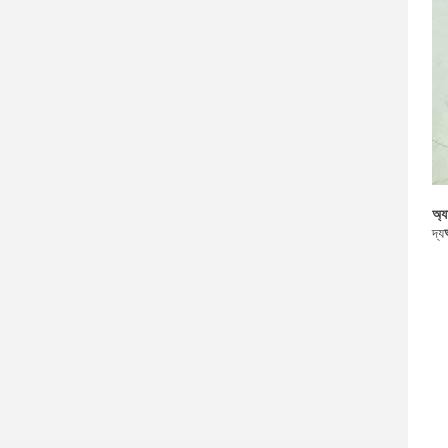
অ্য
দ্য