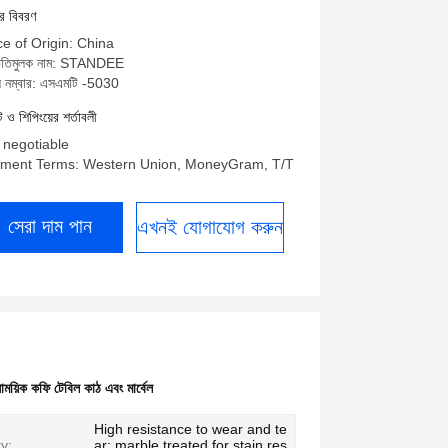
ের বিবরণ
ce of Origin: China
চিতিমুলক নাম: STANDEE
 নম্বার: এসএমটি -5030
্ট ও শিপিংয়ের শর্তাবলী
য: negotiable
ment Terms: Western Union, MoneyGram, T/T
সেরা দাম পান
এখনই যোগাযোগ করুন
াময়িক কফি টেবিল কাঠ এবং মার্বেল
High resistance to wear and te
ty:
ar; marble treated for stain res