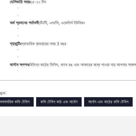
ডেলিভারি সময়ঃ
১৫-২০ দিন
·
·
অর্থ প্রদানের শর্তাবলী:
টি/টি, এল/সি, ওয়েস্টার্ন ইউনিয়ন
·
·
গ্যারান্টিঃ
স্বাভাবিক ব্যবহারের সময় 3 বছর
·
·
কাস্টম অপশনঃ
বিভিন্ন কাঠের ফিনিস, ধাতব রঙ এবং আকারের মধ্যে পাওয়া যায় আপনার সাজস
·
gs:
সমসাময়িক কফি টেবিল
কফি টেবিল কাঠ এবং মার্বেল
মার্বেল এবং কাঠের কফি টেবিল