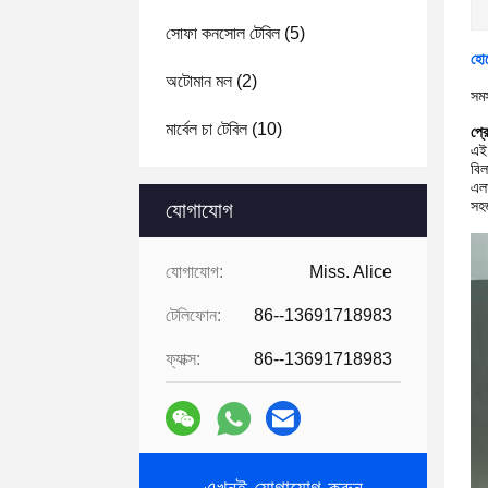
সোফা কনসোল টেবিল
(5)
হোট
অটোমান মল
(2)
সমস
মার্বেল চা টেবিল
(10)
প্র
এই 
বিল
এলা
সহ
যোগাযোগ
যোগাযোগ:
Miss. Alice
টেলিফোন:
86--13691718983
ফ্যাক্স:
86--13691718983