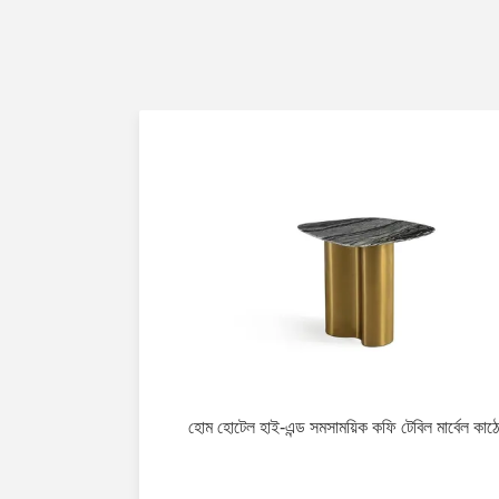
হোম হোটেল হাই-এন্ড সমসাময়িক কফি টেবিল মার্বেল কাঠে