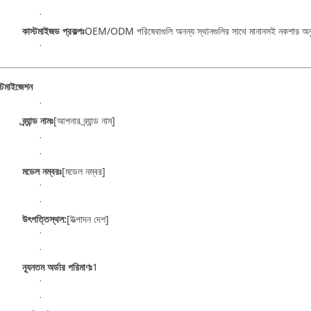
·
কাস্টমাইজড প্রকল্পঃ
OEM/ODM পরিষেবাগুলি অনন্য স্থানগুলির সাথে মানানসই নকশার অনু
·
্টমাইজেশন
·
ব্র্যান্ড নামঃ
[আপনার ব্র্যান্ড নাম]
·
·
মডেল নম্বরঃ
[মডেল নম্বর]
·
·
উৎপত্তিস্থল:
[উত্পাদন দেশ]
·
·
ন্যূনতম অর্ডার পরিমাণঃ
1
·
·