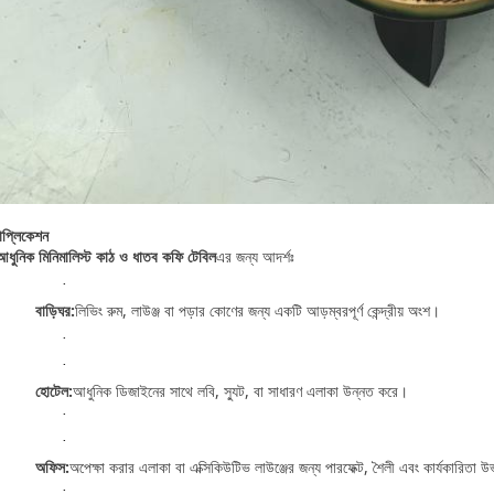
াপ্লিকেশন
আধুনিক মিনিমালিস্ট কাঠ ও ধাতব কফি টেবিল
এর জন্য আদর্শঃ
·
বাড়িঘর:
লিভিং রুম, লাউঞ্জ বা পড়ার কোণের জন্য একটি আড়ম্বরপূর্ণ কেন্দ্রীয় অংশ।
·
·
হোটেল:
আধুনিক ডিজাইনের সাথে লবি, স্যুট, বা সাধারণ এলাকা উন্নত করে।
·
·
অফিস:
অপেক্ষা করার এলাকা বা এক্সিকিউটিভ লাউঞ্জের জন্য পারফেক্ট, শৈলী এবং কার্যকারিতা 
·