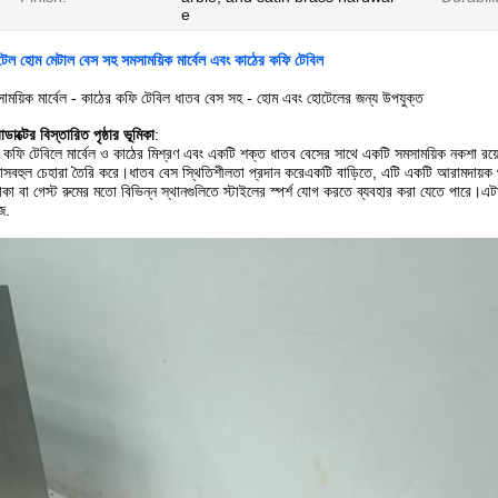
e
েল হোম মেটাল বেস সহ সমসাময়িক মার্বেল এবং কাঠের কফি টেবিল
াময়িক মার্বেল - কাঠের কফি টেবিল ধাতব বেস সহ - হোম এবং হোটেলের জন্য উপযুক্ত
োডাক্টের বিস্তারিত পৃষ্ঠার ভূমিকা
:
কফি টেবিলে মার্বেল ও কাঠের মিশ্রণ এবং একটি শক্ত ধাতব বেসের সাথে একটি সমসাময়িক নকশা রয
াসবহুল চেহারা তৈরি করে।ধাতব বেস স্থিতিশীলতা প্রদান করেএকটি বাড়িতে, এটি একটি আরামদায়ক থ
কা বা গেস্ট রুমের মতো বিভিন্ন স্থানগুলিতে স্টাইলের স্পর্শ যোগ করতে ব্যবহার করা যেতে পারে।এটা
জ.