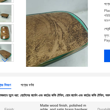
পণ্য
Pla
পরি
মডেল
পেমেন
মূল্
Pay
যের বিবরণ
পণ্যের বর্ণনা
েষভাবে তুলে ধরা:
হোটেলের মার্বেল এবং কাঠের কফি টেবিল
,
হোম মার্বেল এবং কাঠের কফি টেবিল
,
সমস
Matte wood finish, polished m
Finish:
arble, and satin brass hardwar
Durabili