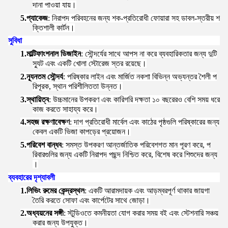
দানা পাওয়া যায়।
5.
প্যাকেজ
: নিরাপদ পরিবহনের জন্য শক-প্রতিরোধী ফোয়ারা সহ ডাবল-স্তরীয় শ
ক্তিশালী কার্টন।
সুবিধা
1.
মাল্টিফাংশনাল ডিজাইন
: সৌন্দর্যের সাথে আপস না করে ব্যবহারিকতার জন্য দুটি
স্যুট এবং একটি খোলা স্টোরেজ স্তর রয়েছে।
2.
ন্যূনতম সৌন্দর্য
: পরিষ্কার লাইন এবং মার্জিত নকশা বিভিন্ন অভ্যন্তর শৈলী প
রিপূরক, স্থান পরিশীলিততা উন্নত।
3.
স্থায়িত্ব
: উচ্চমানের উপকরণ এবং কারিগরি দক্ষতা ১০ বছরেরও বেশি সময় ধরে
কাজ করতে সাহায্য করে।
4.
সহজ রক্ষণাবেক্ষণ
: দাগ প্রতিরোধী মার্বেল এবং কাঠের পৃষ্ঠগুলি পরিষ্কারের জন্য
কেবল একটি ভিজা কাপড়ের প্রয়োজন।
5.
পরিবেশ বান্ধব
: সমস্ত উপকরণ আন্তর্জাতিক পরিবেশগত মান পূরণ করে, প
রিবারগুলির জন্য একটি নিরাপদ পছন্দ নিশ্চিত করে, বিশেষ করে শিশুদের জন্য
।
ব্যবহারের দৃশ্যাবলী
1.
লিভিং রুমের কেন্দ্রস্থল
: একটি আরামদায়ক এবং আড়ম্বরপূর্ণ থাকার জায়গা
তৈরি করতে সোফা এবং কার্পেটের সাথে জোড়া।
2.
অধ্যয়নের সঙ্গী
: স্টুডিওতে কমনীয়তা যোগ করার সময় বই এবং স্টেশনারি সঞ্চয়
করার জন্য উপযুক্ত।