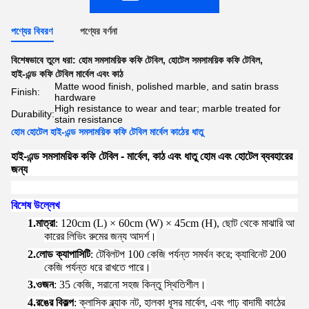
পণ্যের বিবরণ
পণ্যের বর্ণনা
বিশেষভাবে তুলে ধরা:
হোম সমসাময়িক কফি টেবিল
,
হোটেল সমসাময়িক কফি টেবিল
,
হাই-এন্ড কফি টেবিল মার্বেল এবং কাঠ
Matte wood finish, polished marble, and satin brass
Finish:
hardware
High resistance to wear and tear; marble treated for
Durability:
stain resistance
হোম হোটেল হাই-এন্ড সমসাময়িক কফি টেবিল মার্বেল কাঠের ধাতু
হাই-এন্ড সমসাময়িক কফি টেবিল - মার্বেল, কাঠ এবং ধাতু হোম এবং হোটেল ব্যবহারের
জন্য
বিশেষ উল্লেখ
1.
মাত্রা
: 120cm (L) × 60cm (W) × 45cm (H), ছোট থেকে মাঝারি আ
কারের লিভিং রুমের জন্য আদর্শ।
2.
লোড ক্যাপাসিটি
: টেবিলটপ 100 কেজি পর্যন্ত সমর্থন করে; ক্যাবিনেট 200
কেজি পর্যন্ত ধরে রাখতে পারে।
3.
ওজন
: 35 কেজি, সরানো সহজ কিন্তু স্থিতিশীল।
4.
রঙের বিকল্প
: ক্লাসিক ব্ল্যাক নট, হালকা ধূসর মার্বেল, এবং গাঢ় বাদামী কাঠের