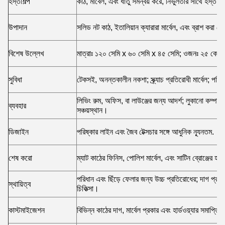
হস্তশিল্প
কাঠ, মার্বেল, এবং ধাতু সমন্বয় করে, নির্ভুলতার সাথে হস্তনির
উপাদান
সলিড নট কাঠ, ইতালিয়ান ক্যারারা মার্বেল, এবং ব্রাশ করা ব্রো
বিশেষ উল্লেখ
মাত্রাঃ ১২০ সেমি x ৬০ সেমি x ৪৫ সেমি; ওজনঃ ২৫ কেজি; 
সুবিধা
টেকসই, অনন্তকালীন নকশা; স্ক্র্যাচ প্রতিরোধী মার্বেল; পর
লিভিং রুম, অফিস, বা লাউঞ্জের জন্য আদর্শ; লুকানো কম্পার্টমে
ব্যবহার
সঞ্চয়স্থান।
ডিজাইন
পরিষ্কার লাইন এবং জৈব টেক্সচার সঙ্গে আধুনিক ন্যূনতম.
শেষ করো
ম্যাট কাঠের ফিনিস, পোলিশ মার্বেল, এবং সাটিন ব্রোঞ্জের হার্
পরিধান এবং ছিঁড়ে ফেলার জন্য উচ্চ প্রতিরোধের; দাগ প্রতি
স্থায়িত্ব
চিকিত্সা।
কাস্টমাইজেশন
বিভিন্ন কাঠের দাগ, মার্বেল প্রকার এবং হার্ডওয়্যার সমাপ্তিত