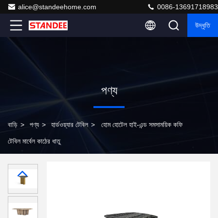
alice@standeehome.com
0086-13691718983
উদ্ধৃতি
পণ্য
বাড়ি
>
পণ্য
>
হার্ডওয়্যার টেবিল
>
হোম হোটেল হাই-এন্ড সমসাময়িক কফি
টেবিল মার্বেল কাঠের ধাতু