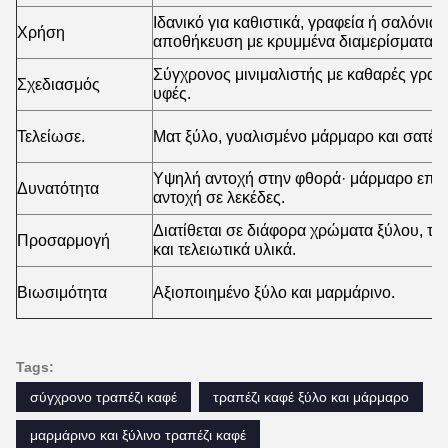
Ιδανικό για καθιστικά, γραφεία ή σαλόνια.
Χρήση
αποθήκευση με κρυμμένα διαμερίσματα.
Σύγχρονος μινιμαλιστής με καθαρές γραμμ
Σχεδιασμός
υφές.
Τελείωσε.
Ματ ξύλο, γυαλισμένο μάρμαρο και σατέν.
Υψηλή αντοχή στην φθορά· μάρμαρο επεξ
Δυνατότητα
αντοχή σε λεκέδες.
Διατίθεται σε διάφορα χρώματα ξύλου, τ
Προσαρμογή
και τελειωτικά υλικά.
Βιωσιμότητα
Αξιοποιημένο ξύλο και μαρμάρινο.
Tags:
σύγχρονο τραπέζι καφέ
τραπέζι καφέ ξύλο και μάρμαρο
μαρμάρινο και ξύλινο τραπέζι καφέ