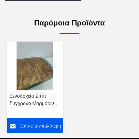
Παρόμοια Προϊόντα
Ξενοδοχείο Σπίτι
Σύγχρονο Μαρμάρινο
και ξύλινο τραπέζι
καφέ με μεταλλική
Πάρτε την καλύτερη
βάση