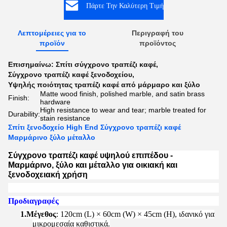
Πάρτε Την Καλύτερη Τιμή
Λεπτομέρειες για το
Περιγραφή του
προϊόν
προϊόντος
Επισημαίνω:
Σπίτι σύγχρονο τραπέζι καφέ
,
Σύγχρονο τραπέζι καφέ ξενοδοχείου
,
Υψηλής ποιότητας τραπέζι καφέ από μάρμαρο και ξύλο
Matte wood finish, polished marble, and satin brass
Finish:
hardware
High resistance to wear and tear; marble treated for
Durability:
stain resistance
Σπίτι ξενοδοχείο High End Σύγχρονο τραπέζι καφέ
Μαρμάρινο ξύλο μέταλλο
Σύγχρονο τραπέζι καφέ υψηλού επιπέδου -
Μαρμάρινο, ξύλο και μέταλλο για οικιακή και
ξενοδοχειακή χρήση
Προδιαγραφές
1.
Μέγεθος
: 120cm (L) × 60cm (W) × 45cm (H), ιδανικό για
μικρομεσαία καθιστικά.