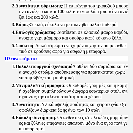
2.
Δυνατότητα φόρτωσης
: Η επιφάνεια του τραπεζιού μπορε
ί να αντέξει έως και 100 κιλά· το ντουλάπι μπορεί να αντέ
ξει έως και 200 κιλά.
3.
Βάρος
35 κιλά, εύκολο να μετακινηθεί αλλά σταθερό.
4.
Επιλογές χρώματος
: Διατίθεται σε κλασικό μαύρο καρύδι,
ανοιχτό γκρι μάρμαρο και σκούρο καφέ κόκκινο ξύλο.
5.
Συσκευή
: Διπλό στρώμα ενισχυμένου χαρτονιού με ανθεκ
τικό σε κρούσεις αφρό για ασφαλή μεταφορά.
Πλεονεκτήματα
1.
Πολυλειτουργικό σχεδιασμό
Διαθέτει δύο συρτάρια και έν
α ανοιχτό στρώμα αποθήκευσης για πρακτικότητα χωρίς
να συμβιβάζεται η αισθητική.
2.
Μινιμαλιστική ομορφιά
: Οι καθαρές γραμμές και η κομψ
ή σχεδίαση συμπληρώνουν διάφορα εσωτερικά στυλ, ενι
σχύοντας την εκλεπτυστικότητα του χώρου.
3.
Δυνατότητα
: Υλικά υψηλής ποιότητας και χειροτεχνία εξα
σφαλίζουν διάρκεια ζωής άνω των 10 ετών.
4.
Εύκολη συντήρηση
: Οι ανθεκτικές στις λεκέδες μαρμάριν
ες και ξύλινες επιφάνειες απαιτούν μόνο ένα υγρό πανί γι
α καθαρισμό.