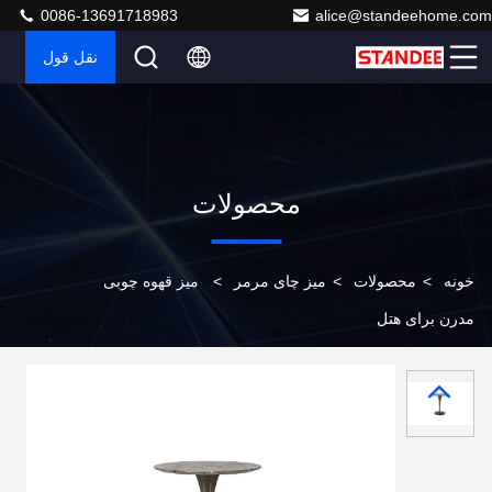
0086-13691718983
alice@standeehome.com
نقل قول
محصولات
خونه
>
محصولات
>
میز چای مرمر
>
میز قهوه چوبی
مدرن برای هتل