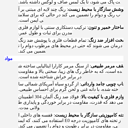
ت پاک می شود، تا یک لمس صاف و لوکس داشته باشد.
3.
پوشش سازگار با محیط زیست
: رنگ چند لایه ای مبتنی بر آ
ب رنگ و دوام را تضمین می کند در حالی که برای سلامت
ی ایمن است.
4
ساختار خمیر و تنون
: ترکیب دستکاری سنتی با لوازم فلزی
مدرن برای ثبات و طول عمر.
سخت افزار ضد زنگ
: تمام قطعات فلزی با پوشش ضد زنگ
درمان می شوند که حتی در محیط های مرطوب دوام را ت
ضمین می کند.
مواد
سقف مرمر طبیعی
: از سنگ مرمر کارارا ایتالیایی ساخته ش
ده است، که به خاطر رگ های زیبا، سختی بالا و مقاومت
در برابر خراش شناخته شده است.
2
قاب چوبی جامد وارداتی
: از گردو سیاه آمریکای شمالی سا
خته شده، با دانه غنی و لحن گرم برای احساس طبیعی.
3
لوازم فلزی با کیفیت بالا
: فولاد ضد زنگ آلمان 304 اطمینان
می دهد که قدرت، مقاومت در برابر خوردگی و پایداری ط
ولانی مدت.
تخته کامپوزیتی سازگار با محیط زیست
: قفسه های داخلی ا
ز تخته های کامپوزیت درجه E0 استفاده می کنند، که ایمن
ی، مقاومت در برابر رطوبت و دوام را تضمین می کند.