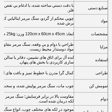
با دقت دستي ساخته شده، با ادغام بي نقص چ
صنایع دستی
فلز.
چوبي محکم از گردو، سنگ مرمر ايتاليايي کارار
مواد
برش شده
مشخصات
ابعاد: 120cm x 60cm x 45cm وزن: 25kg ضخامت مرمر: 2cm
طراحي با دوام و بي وقفه، سنگ مرمر مقاوم د
مزایا
مواد دوستدار محیط زیست.
ایده آل برای اتاق های نشیمن، دفاتر یا سالن 
استفاده
سازی کاربردی با بخش های پنهان.
طراحی
کمال گرا مدرن با خطوط تمیز و بافت های ارگ
تمومش کن
چوب مات، سنگ مرمر پولیش شده، و سخت اف
مقاومت بالا در برابر فرسایش؛ سنگ مرمر برا
دوام
لکه درمان شده است.
موجود در لکه های مختلف چوب، انواع سنگ مر
سفارشی سازی