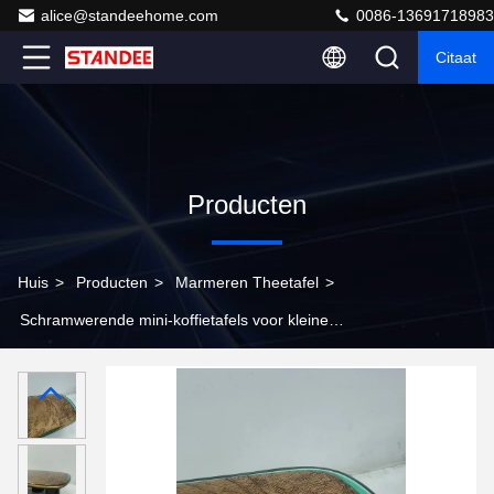
alice@standeehome.com
0086-13691718983
Citaat
Producten
Huis
>
Producten
>
Marmeren Theetafel
>
Schramwerende mini-koffietafels voor kleine
woonkamers 120cm x 60cm x 45cm