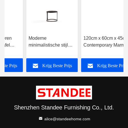
meren
Moderne
120cm x 60cm x 45c
tafel
minimalistische stijl
Contemporary Marme
imalist
marmer metalen ronde
Hout Ronde Koffietafe
tel
marmer en houten
Voor Huis Hotel
este Prijs
Krijg Beste Prijs
Krijg Beste Prijs
koffietafel
Shenzhen Standee Furnishing Co., Ltd.
alice@standeehome.com