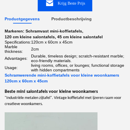
Krijg Beste Prijs
Productgegevens
Productbeschrijving
Markeren:
Schramvast mini-koffietafels
,
120 cm kleine salontafels
,
45 cm kleine salontafel
Specifications:
120cm x 60cm x 45cm
Marble
2cm
thickness:
Durable, timeless design; scratch-resistant marble;
Advantages:
eco-friendly materials.
living rooms, offices, or lounges; functional storage
Usage:
with hidden compartments
Schramwerende mini-koffietafels voor kleine woonkamers
120cm x 60cm x 45cm
Beste mini salontafels voor kleine woonkamers
"Industriële metalen zijtafel". Vintage koffietafel met ijzeren raam voor
creatieve woonkamers.