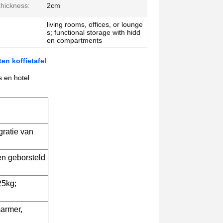
thickness:
2cm
living rooms, offices, or lounge
s; functional storage with hidd
en compartments
en koffietafel
s en hotel
gratie van
en geborsteld
25kg;
marmer,