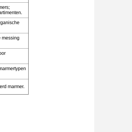
mers;
artimenten.
rganische
ne messing
oor
, marmertypen
eerd marmer.