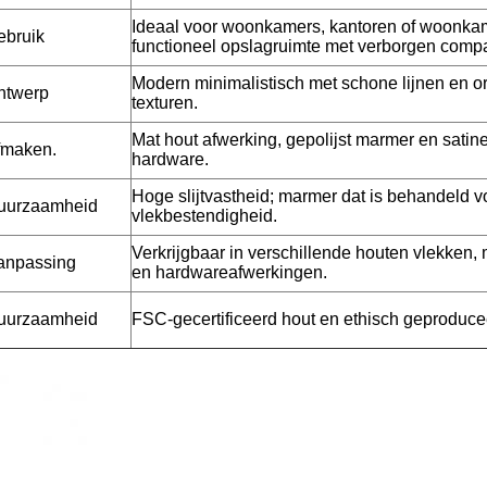
Ideaal voor woonkamers, kantoren of woonka
ebruik
functioneel opslagruimte met verborgen comp
Modern minimalistisch met schone lijnen en o
ntwerp
texturen.
Mat hout afwerking, gepolijst marmer en sati
fmaken.
hardware.
Hoge slijtvastheid; marmer dat is behandeld v
uurzaamheid
vlekbestendigheid.
Verkrijgbaar in verschillende houten vlekken
anpassing
en hardwareafwerkingen.
uurzaamheid
FSC-gecertificeerd hout en ethisch geproduc