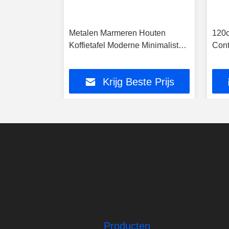
tafel
Metalen Marmeren Houten
120c
marmeren
Koffietafel Moderne Minimalist
Cont
 voor
Voor Huis Hotel
Rond
s
Hote
te Prijs
Krijg Beste Prijs
Producten