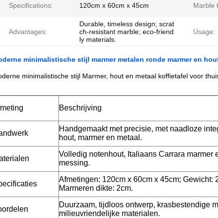
Specifications:
120cm x 60cm x 45cm
Marble 
Durable, timeless design; scrat
Advantages:
ch-resistant marble; eco-friend
Usage:
ly materials.
derne minimalistische stijl marmer metalen ronde marmer en hout
derne minimalistische stijl Marmer, hout en metaal koffietafel voor thui
fmeting
Beschrijving
Handgemaakt met precisie, met naadloze inte
andwerk
hout, marmer en metaal.
Volledig notenhout, Italiaans Carrara marmer 
terialen
messing.
Afmetingen: 120cm x 60cm x 45cm; Gewicht: 
ecificaties
Marmeren dikte: 2cm.
Duurzaam, tijdloos ontwerp, krasbestendige 
oordelen
milieuvriendelijke materialen.