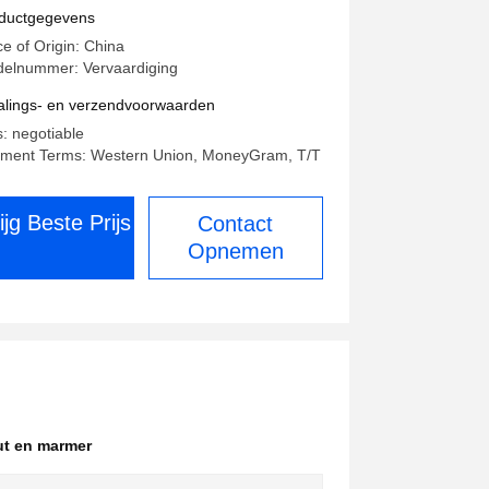
uten koffietafel
ductgegevens
ce of Origin: China
elnummer: Vervaardiging
alings- en verzendvoorwaarden
s: negotiable
ment Terms: Western Union, MoneyGram, T/T
ijg Beste Prijs
Contact
Opnemen
ut en marmer