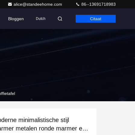
alice@standeehome.com
86--13691718983
Bloggen
Citaat
Dutch
fietafel
derne minimalistische stijl
rmer metalen ronde marmer en