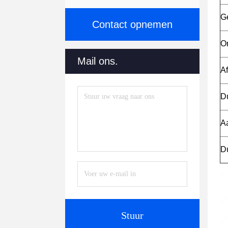
G
Contact opnemen
O
Mail ons.
A
D
A
D
Stuur