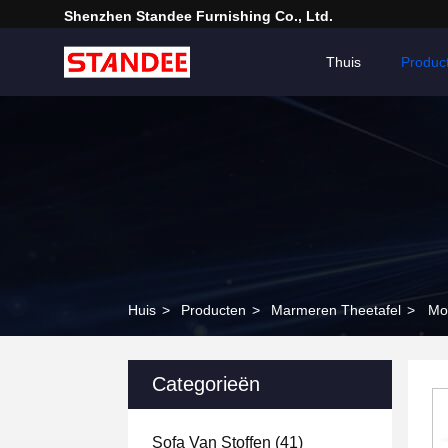
Shenzhen Standee Furnishing Co., Ltd.
Thuis
Produc
Huis
>
Producten
>
Marmeren Theetafel
>
Mod
Categorieën
Sofa Van Stoffen
(41)