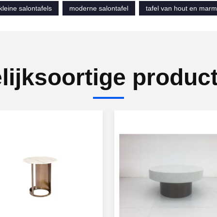
kleine salontafels
moderne salontafel
tafel van hout en marm
lijksoortige produc