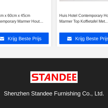
m x 60cm x 45cm
Huis Hotel Contemporary H
emporary Marmer Hout
Marmer Top Koffietafel Met
e Koffietafel Voor Huis
Metalen Accenten
l
Krijg Beste Prijs
Krijg Beste Prij
Shenzhen Standee Furnishing Co., Ltd.