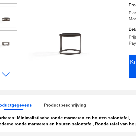
ho
Pro
Pla
Mod
Bet
Prij
Pay
Kr
roductgegevens
Productbeschrijving
rkeren:
Minimalistische ronde marmeren en houten salontafel
,
derne ronde marmeren en houten salontafel
,
Ronde tafel van ho