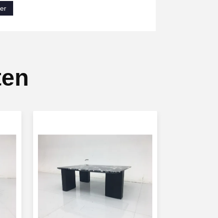
er
ten