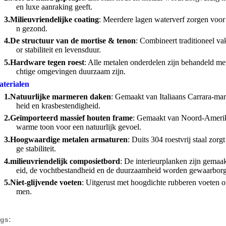
en luxe aanraking geeft.
3.
Milieuvriendelijke coating
: Meerdere lagen waterverf zorgen voor
n gezond.
4.
De structuur van de mortise & tenon
: Combineert traditioneel 
or stabiliteit en levensduur.
5.
Hardware tegen roest
: Alle metalen onderdelen zijn behandeld met
chtige omgevingen duurzaam zijn.
terialen
1.
Natuurlijke marmeren daken
: Gemaakt van Italiaans Carrara-mar
heid en krasbestendigheid.
2.
Geïmporteerd massief houten frame
: Gemaakt van Noord-Amerika
warme toon voor een natuurlijk gevoel.
3.
Hoogwaardige metalen armaturen
: Duits 304 roestvrij staal zorg
ge stabiliteit.
4.
milieuvriendelijk composietbord
: De interieurplanken zijn gemaa
eid, de vochtbestandheid en de duurzaamheid worden gewaarbor
5.
Niet-glijvende voeten
: Uitgerust met hoogdichte rubberen voeten o
men.
gs: