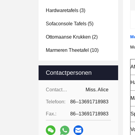
Hardwaretafels
(3)
Sofaconsole Tafels
(5)
Ottomaanse Krukken
(2)
Mo
Mo
Marmeren Theetafel
(10)
A
Contactpersonen
H
Contactpersonen:
Miss. Alice
Ma
Telefoon:
86--13691718983
Fax.:
86--13691718983
Sp
V