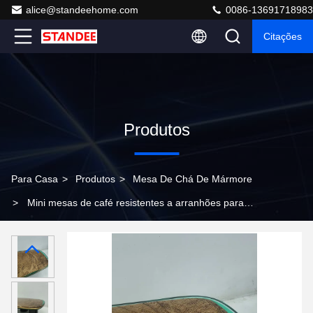
alice@standeehome.com
0086-13691718983
Citações
Produtos
Para Casa
>
Produtos
>
Mesa De Chá De Mármore
>
Mini mesas de café resistentes a arranhões para
salas de estar pequenas 120cm x 60cm x 45cm