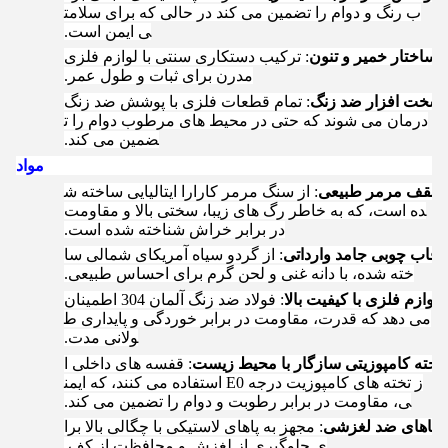
ب رنگ و دوام را تضمین می کند در حالی که برای سلامت
ی ایمن است.
4
ساختار خمیر و تنون
: ترکیب دستکاری سنتی با لوازم فلزی
مدرن برای ثبات و طول عمر.
سخت افزار ضد زنگ
: تمام قطعات فلزی با پوشش ضد زنگ
درمان می شوند که حتی در محیط های مرطوب دوام را ت
ضمین می کند.
مواد
سقف مرمر طبیعی
: از سنگ مرمر کارارا ایتالیایی ساخته ش
ده است، که به خاطر رگ های زیبا، سختی بالا و مقاومت
در برابر خراش شناخته شده است.
2
قاب چوبی جامد وارداتی
: از گردو سیاه آمریکای شمالی سا
خته شده، با دانه غنی و لحن گرم برای احساس طبیعی.
3
لوازم فلزی با کیفیت بالا
: فولاد ضد زنگ آلمان 304 اطمینان
می دهد که قدرت، مقاومت در برابر خوردگی و پایداری ط
ولانی مدت.
تخته کامپوزیتی سازگار با محیط زیست
: قفسه های داخلی ا
ز تخته های کامپوزیت درجه E0 استفاده می کنند، که ایمن
ی، مقاومت در برابر رطوبت و دوام را تضمین می کند.
5.
پاهای ضد لغزشی
: مجهز به پاهای لاستیکی با چگالی بالا برا
ی جلوگیری از لغزش و محافظت از کف.