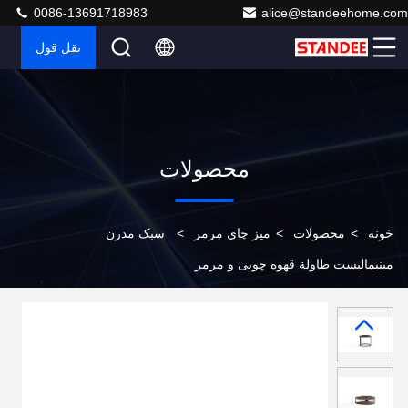
0086-13691718983
alice@standeehome.com
نقل قول
محصولات
خونه
>
محصولات
>
میز چای مرمر
>
سبک مدرن
مینیمالیست طاولة قهوه چوبی و مرمر