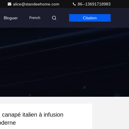
alice@standeehome.com
86--13691718983
Bloguer
Citation
French
 canapé italien à infusion
derne