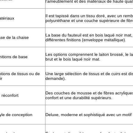
l'ameublement et des matériaux de haute quali
Il est tapissé dans un tissu doré, avec un re
tériaux
polyuréthane et une couche supérieure de fibr
La base du fauteuil est en bois laqué noir mat
se de la chaise
différentes finitions (enveloppe métallique).
Les options comprennent le laiton brossé, le lait
nitions de base
brut et le bois laqué noir mat.
tions de tissus ou de
Une large sélection de tissus et de cuirs est di
ir
demande).
Des couches de mousse et de fibres acrylique
 réconfort
confort et une durabilité supérieurs.
yle de conception
Deluxe, moderne et sophistiqué avec un motif 