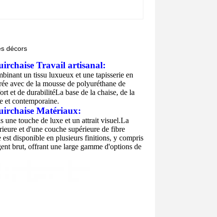
es décors
uir
chaise
Travail artisanal:
mbinant un tissu luxueux et une tapisserie en
rée avec de la mousse de polyuréthane de
rt et de durabilitéLa base de la chaise, de la
te et contemporaine.
uir
chaise
Matériaux:
is une touche de luxe et un attrait visuel.La
ieure et d'une couche supérieure de fibre
 est disponible en plusieurs finitions, y compris
'argent brut, offrant une large gamme d'options de