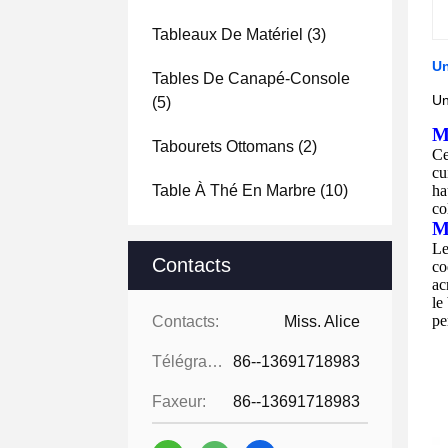
Tableaux De Matériel
(3)
Un
Tables De Canapé-Console
Un
(5)
M
Tabourets Ottomans
(2)
Ce
cu
Table À Thé En Marbre
(10)
ha
co
M
L
Contacts
co
ac
le
pe
Contacts:
Miss. Alice
Télégramme:
86--13691718983
Faxeur:
86--13691718983