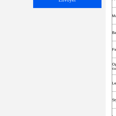
Ma
Ba
Fi
Op
cu
Le
St