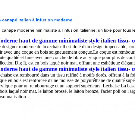
 canapé italien à infusion moderne
 canapé moderne minimaliste à l'infusion italienne: un luxe pour tous l
oderne haut de gamme minimaliste style italien tissu- c
 designer moderne de luxe
chaise
Il est doté d'un design impeccable, co
ir avec une coque en bois soigneusement conçue.La coque est rembour
ute qualité et finie avec une couche de fibre acrylique pour plus de confo
llection Dig It, est en bois laqué noir mat, offrant une esthétique élégan
oderne haut de gamme minimaliste style italien tissu- c
e
chaise
est rembourré dans un tissu raffiné à motifs dorés, offrant à la fo
que en bois est renforcée d'une mousse de polyuréthane de qualité supér
rylique pour un rembourrage et un support supérieurs. Le
chaise
La base
 bois laqué noir mat, le laiton brossé, le laiton bronze, l'acier poli ou l
rsonnalisation.