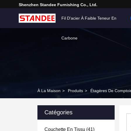
Shenzhen Standee Furnishing Co., Ltd.
Fil D'acier À Faible Teneur En
Carbone
À La Maison
>
Produits
>
Étagères De Comptoi
Catégories
Couchette En Tissu
(41)