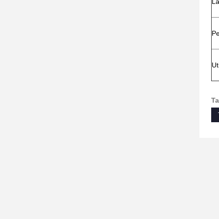
La
Pe
Ut
Ta