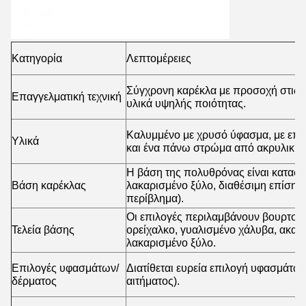
Κατηγορία
Λεπτομέρειες
Σύγχρονη καρέκλα με προσοχή στις λ
Επαγγελματική τεχνική
υλικά υψηλής ποιότητας.
Καλυμμένο με χρυσό ύφασμα, με επ
Υλικά
και ένα πάνω στρώμα από ακρυλική ί
Η βάση της πολυθρόνας είναι κατασ
Βάση καρέκλας
λακαρισμένο ξύλο, διαθέσιμη επίσης 
περίβλημα).
Οι επιλογές περιλαμβάνουν βουρτσισ
Τελεία βάσης
ορείχαλκο, γυαλισμένο χάλυβα, ακατ
λακαρισμένο ξύλο.
Επιλογές υφασμάτων/
Διατίθεται ευρεία επιλογή υφασμάτων
δέρματος
αιτήματος).