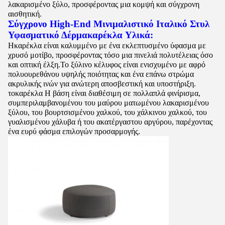
λακαρισμένο ξύλο, προσφέροντας μια κομψή και σύγχρονη
αισθητική.
Σύγχρονο High-End Μινιμαλιστικό Ιταλικό Στυλ
Υφασματικό Δέρμα
καρέκλα
Υλικά:
Η
καρέκλα
είναι καλυμμένο με ένα εκλεπτυσμένο ύφασμα με
χρυσό μοτίβο, προσφέροντας τόσο μια πινελιά πολυτέλειας όσο
και οπτική έλξη.Το ξύλινο κέλυφος είναι ενισχυμένο με αφρό
πολυουρεθάνου υψηλής ποιότητας και ένα επάνω στρώμα
ακρυλικής ινών για ανώτερη αποσβεστική και υποστήριξη.
το
καρέκλα
Η βάση είναι διαθέσιμη σε πολλαπλά φινίρισμα,
συμπεριλαμβανομένου του μαύρου ματωμένου λακαρισμένου
ξύλου, του βουρτσισμένου χαλκού, του χάλκινου χαλκού, του
γυαλισμένου χάλυβα ή του ακατέργαστου αργύρου, παρέχοντας
ένα ευρύ φάσμα επιλογών προσαρμογής.