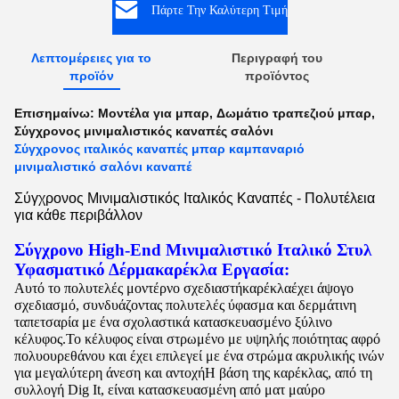
Πάρτε Την Καλύτερη Τιμή
Λεπτομέρειες για το
Περιγραφή του
προϊόν
προϊόντος
Επισημαίνω:
Μοντέλα για μπαρ
,
Δωμάτιο τραπεζιού μπαρ
,
Σύγχρονος μινιμαλιστικός καναπές σαλόνι
Σύγχρονος ιταλικός καναπές μπαρ καμπαναριό
μινιμαλιστικό σαλόνι καναπέ
Σύγχρονος Μινιμαλιστικός Ιταλικός Καναπές - Πολυτέλεια
για κάθε περιβάλλον
Σύγχρονο High-End Μινιμαλιστικό Ιταλικό Στυλ
Υφασματικό Δέρμα
καρέκλα
Εργασία:
Αυτό το πολυτελές μοντέρνο σχεδιαστή
καρέκλα
έχει άψογο
σχεδιασμό, συνδυάζοντας πολυτελές ύφασμα και δερμάτινη
ταπετσαρία με ένα σχολαστικά κατασκευασμένο ξύλινο
κέλυφος.Το κέλυφος είναι στρωμένο με υψηλής ποιότητας αφρό
πολυουρεθάνου και έχει επιλεγεί με ένα στρώμα ακρυλικής ινών
για μεγαλύτερη άνεση και αντοχήΗ βάση της καρέκλας, από τη
συλλογή Dig It, είναι κατασκευασμένη από ματ μαύρο