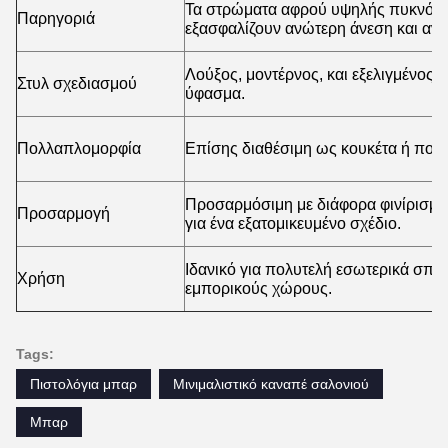
Τα στρώματα αφρού υψηλής πυκνότητ
Παρηγοριά
εξασφαλίζουν ανώτερη άνεση και αντ
Λούξος, μοντέρνος, και εξελιγμένος 
Στυλ σχεδιασμού
ύφασμα.
Πολλαπλομορφία
Επίσης διαθέσιμη ως κουκέτα ή πολυ
Προσαρμόσιμη με διάφορα φινίρισμα 
Προσαρμογή
για ένα εξατομικευμένο σχέδιο.
Ιδανικό για πολυτελή εσωτερικά σπίτ
Χρήση
εμπορικούς χώρους.
Tags:
Πιστολόγια μπαρ
Μινιμαλιστικό καναπέ σαλονιού
Μπαρ