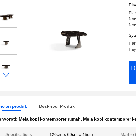
Ka
Rin
Pla
Na
Nom
Sya
Har
Pay
D
ncian produk
Deskripsi Produk
nyoroti:
Meja kopi kontemporer rumah
,
Meja kopi kontemporer ke
Specifications:
120cm x 60cm x 45cm
Marble 