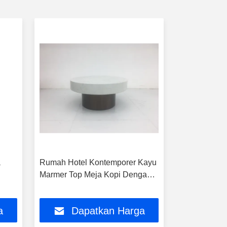
a
Rumah Hotel Kontemporer Kayu
Hotel Rumah
Marmer Top Meja Kopi Dengan
Marmer Mej
Aksen Logam
Dasar Loga
a
Dapatkan Harga
Da