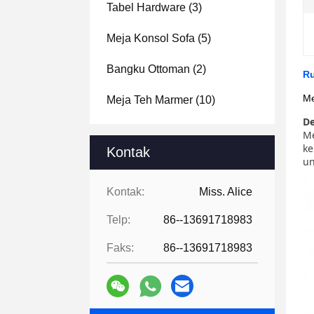
Tabel Hardware
(3)
Meja Konsol Sofa
(5)
Bangku Ottoman
(2)
Ru
Me
Meja Teh Marmer
(10)
De
M
ke
Kontak
un
Kontak:
Miss. Alice
Telp:
86--13691718983
Faks:
86--13691718983