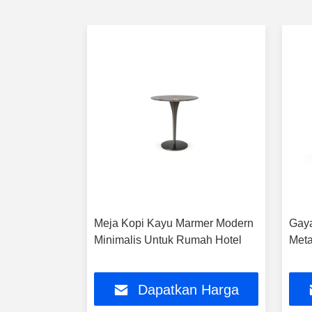
 Minimalis
Meja Kopi Kayu Marmer Modern
Gaya
Dengan
Minimalis Untuk Rumah Hotel
Meta
Dan
n Harga
Dapatkan Harga