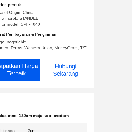
yu Marmer
cian produk
ce of Origin: China
ma merek: STANDEE
or model: SMT-4040
rat Pembayaran & Pengiriman
ga: negotiable
ment Terms: Western Union, MoneyGram, T/T
apatkan Harga
Hubungi
Terbaik
Sekarang
las atas
,
120cm meja kopi modern
thickness:
2cm