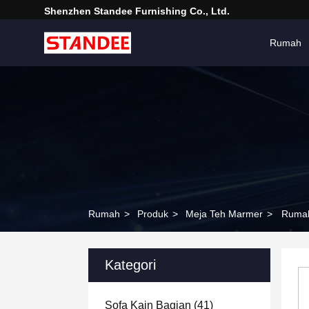
Shenzhen Standee Furnishing Co., Ltd.
Rumah
Rumah
>
Produk
>
Meja Teh Marmer
>
Rumah
Kategori
Sofa Kain Bagian
(41)