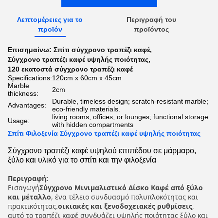
Λεπτομέρειες για το
Περιγραφή του
προϊόν
προϊόντος
Επισημαίνω:
Σπίτι σύγχρονο τραπέζι καφέ
,
Σύγχρονο τραπέζι καφέ υψηλής ποιότητας
,
120 εκατοστά σύγχρονο τραπέζι καφέ
Specifications:
120cm x 60cm x 45cm
Marble
2cm
thickness:
Durable, timeless design; scratch-resistant marble;
Advantages:
eco-friendly materials.
living rooms, offices, or lounges; functional storage
Usage:
with hidden compartments
Σπίτι Φιλοξενία Σύγχρονο τραπέζι καφέ υψηλής ποιότητας
Σύγχρονο τραπέζι καφέ υψηλού επιπέδου σε μάρμαρο,
ξύλο και υλικό για το σπίτι και την φιλοξενία
Περιγραφή:
Εισαγωγή
Σύγχρονο Μινιμαλιστικό Δίσκο Καφέ από ξύλο
και μέταλλο
, ένα τέλειο συνδυασμό πολυπλοκότητας και
πρακτικότητας.
οικιακές και ξενοδοχειακές ρυθμίσεις
,
αυτό το τραπέζι καφέ συνδυάζει υψηλής ποιότητας ξύλο και