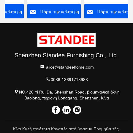
ξενοδοχείο
Στρογγυλό Μαρμάρινο
τραπέζι καφέ για το
ην καλύτερη
Πάρτε την καλύτερη
Πάρτε την καλύτε
και ξύλινο τραπέζι
σπίτι ξενοδοχείο
καφέ
ή
τιμή
τιμή
Shenzhen Standee Furnishing Co., Ltd.
alice@standeehome.com
0086-13691718983
NO.426 Yi Rui Da, Shenshan Road, βιομηχανική ζώνη
Baolong, περιοχή Longgang, Shenzhen, Κίνα
Κίνα Καλή ποιότητα Καναπές από ύφασμα Προμηθευτής.