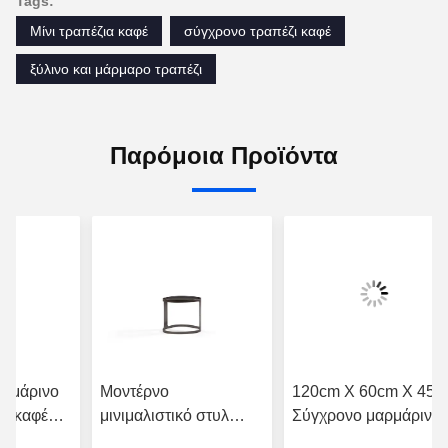
Tags:
Μίνι τραπέζια καφέ
σύγχρονο τραπέζι καφέ
ξύλινο και μάρμαρο τραπέζι
Παρόμοια Προϊόντα
αρμάρινο
Μοντέρνο
120cm X 60cm X 45c
ζι καφέ
μινιμαλιστικό στυλ
Σύγχρονο μαρμάρινο
ιμαλιστικό
Μαρμάρινο μέταλλο
ξύλο Στρογγυλό