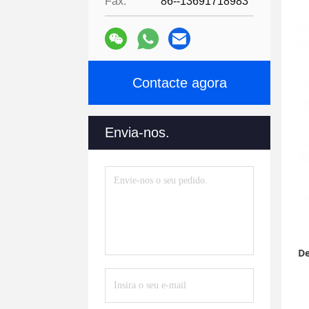
Fax:
86--13691718983
Contacte agora
Envia-nos.
De