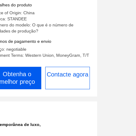
rmore Hardware Madeira
alhes do produto
ce of Origin: China
ca: STANDEE
ero do modelo: O que é o número de
dades de produção?
mos de pagamento e envio
ço: negotiable
ment Terms: Western Union, MoneyGram, T/T
Obtenha o
Contacte agora
melhor preço
temporânea de luxo
,