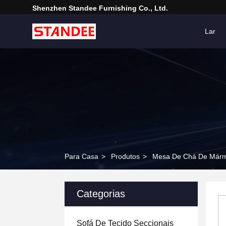
Shenzhen Standee Furnishing Co., Ltd.
Lar
Para Casa
>
Produtos
>
Mesa De Chá De Már
Categorias
Sofá De Tecido Seccionais