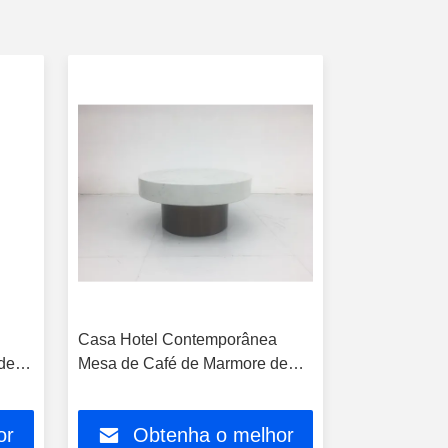
Casa Hotel Contemporânea
Hotel Home
eira
Mesa de Café de Marmore de
Minimalista
a
Madeira com Acentos de Metal
Mármore com
Metal
or
Obtenha o melhor
Obt