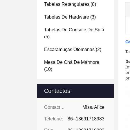
Tabelas Retangulares
(8)
Tabelas De Hardware
(3)
Tabelas De Console De Sofá
(5)
Ca
Escaramuças Otomanas
(2)
Ta
De
Mesa De Chá De Mármore
In
(10)
pr
pr
Contactos
Contactos:
Miss. Alice
Telefone:
86--13691718983