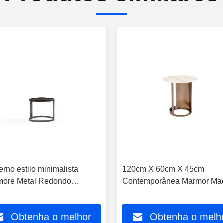
rno estilo minimalista
120cm X 60cm X 45cm
more Metal Redondo
Contemporânea Marmor Mad
ore E Madeira Mesa de
Mesa Redonda de Café Par
é
Casa Hotel
Obtenha o melhor
Obtenha o melh