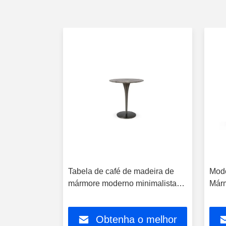
a
Tabela de café de madeira de
Mode
e Café de
mármore moderno minimalista
Már
de Madeira
para o hotel em casa
Márm
Caf
o melhor
Obtenha o melhor