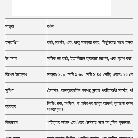
মাত্রা
বর্ণনা
হস্তশিল্প
কাঠ, মার্বেল, এবং ধাতু সমন্বয় করে, নির্ভুলতার সাথে হস্তনির
উপাদান
সলিড নট কাঠ, ইতালিয়ান ক্যারারা মার্বেল, এবং ব্রাশ করা ব্রো
বিশেষ উল্লেখ
মাত্রাঃ ১২০ সেমি x ৬০ সেমি x ৪৫ সেমি; ওজনঃ ২৫ কেজি; 
সুবিধা
টেকসই, অনন্তকালীন নকশা; স্ক্র্যাচ প্রতিরোধী মার্বেল; পর
লিভিং রুম, অফিস, বা লাউঞ্জের জন্য আদর্শ; লুকানো কম্পার্টমে
ব্যবহার
সঞ্চয়স্থান।
ডিজাইন
পরিষ্কার লাইন এবং জৈব টেক্সচার সঙ্গে আধুনিক ন্যূনতম.