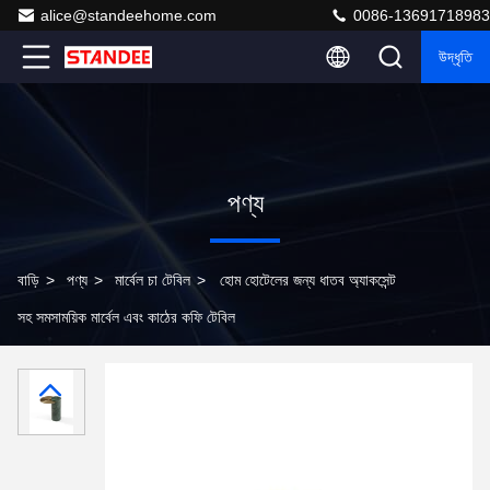
alice@standeehome.com
0086-13691718983
উদ্ধৃতি
পণ্য
বাড়ি
>
পণ্য
>
মার্বেল চা টেবিল
>
হোম হোটেলের জন্য ধাতব অ্যাকসেন্ট
সহ সমসাময়িক মার্বেল এবং কাঠের কফি টেবিল