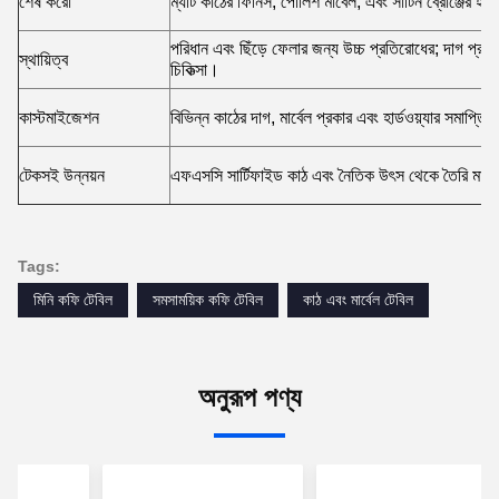
শেষ করো
ম্যাট কাঠের ফিনিস, পোলিশ মার্বেল, এবং সাটিন ব্রোঞ্জের হার্
পরিধান এবং ছিঁড়ে ফেলার জন্য উচ্চ প্রতিরোধের; দাগ প্রতি
স্থায়িত্ব
চিকিত্সা।
কাস্টমাইজেশন
বিভিন্ন কাঠের দাগ, মার্বেল প্রকার এবং হার্ডওয়্যার সমাপ্তিত
টেকসই উন্নয়ন
এফএসসি সার্টিফাইড কাঠ এবং নৈতিক উৎস থেকে তৈরি মার্ব
Tags:
মিনি কফি টেবিল
সমসাময়িক কফি টেবিল
কাঠ এবং মার্বেল টেবিল
অনুরূপ পণ্য