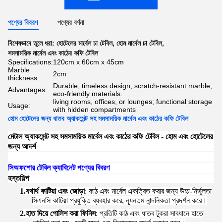
পণ্যের বিবরণ
পণ্যের বর্ণনা
বিশেষভাবে তুলে ধরা:
হোটেলের মার্বেল চা টেবিল
,
হোম মার্বেল চা টেবিল
,
সমসাময়িক মার্বেল এবং কাঠের কফি টেবিল
Specifications:
120cm x 60cm x 45cm
Marble
2cm
thickness:
Durable, timeless design; scratch-resistant marble;
Advantages:
eco-friendly materials.
living rooms, offices, or lounges; functional storage
Usage:
with hidden compartments
হোম হোটেলের জন্য ধাতব অ্যাকসেন্ট সহ সমসাময়িক মার্বেল এবং কাঠের কফি টেবিল
মেটাল অ্যাকসেন্ট সহ সমসাময়িক মার্বেল এবং কাঠের কফি টেবিল - হোম এবং হোটেলের
জন্য আদর্শ
সি
অফশোর টেবিল ক্যাবিনেট পণ্যের বিবরণ
হস্তশিল্প
1.
যথার্থ কাটিয়া এবং জোড়া
: কাঠ এবং মার্বেল একত্রিত করার জন্য উচ্চ-নির্ভুলতা
সিএনসি কাটিয়া প্রযুক্তি ব্যবহার করে, ন্যূনতম নান্দনিকতা প্রদর্শন করে।
2.
হাত দিয়ে পোলিশ করা ফিনিস
: প্রতিটি কাঠ এবং ধাতব টুকরা সাবধানে হাতে