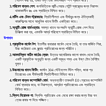
পোলিশ করা হয়, একটি মসৃণ এবং বিলাসবহুল স্পর্শ প্রদান করে।
3.
পরিবেশ বান্ধব লেপ
: জলভিত্তিক মাল্টি-লেয়ার পেইন্ট স্বাস্থ্যের জন্য নিরাপদ
থাকাকালীন রঙ এবং স্থায়িত্ব নিশ্চিত করে।
4.
মর্টিস এবং টেনন স্ট্রাকচার
: স্থিতিশীলতা এবং দীর্ঘায়ুর জন্য ঐতিহ্যবাহী
কারুশিল্পের সাথে আধুনিক ধাতব ফিটিং একত্রিত করে।
5.
অ্যান্টি-রোজ হার্ডওয়্যার
: সমস্ত ধাতব অংশগুলি অ্যান্টি-রোজ লেপ দিয়ে
চিকিত্সা করা হয়, এমনকি আর্দ্র পরিবেশে স্থায়িত্ব নিশ্চিত করে।
উপাদান
1.
প্রাকৃতিক মার্বেল টপ
: ইতালীয় ক্যারারা মার্বেল থেকে তৈরি, যা তার মার্জিত শিরা,
উচ্চ কঠোরতা এবং স্ক্র্যাচ প্রতিরোধের জন্য পরিচিত।
2.
আমদানিকৃত কঠিন কাঠের ফ্রেম
: উত্তর আমেরিকার কালো বাদাম থেকে তৈরি,
একটি প্রাকৃতিক অনুভূতি জন্য একটি সমৃদ্ধ শস্য এবং উষ্ণ টোন বৈশিষ্ট্য
যুক্ত।
3.
উচ্চমানের ধাতব ফিটিং
: জার্মান 304 স্টেইনলেস স্টিল শক্তি, জারা প্র
তিরোধের এবং দীর্ঘস্থায়ী স্থিতিশীলতা নিশ্চিত করে।
4.
পরিবেশ বান্ধব কম্পোজিট বোর্ড
: অভ্যন্তরীণ তাকগুলি E0 গ্রেডের কম্পোজিট
বোর্ড ব্যবহার করে, যা নিরাপত্তা, আর্দ্রতা প্রতিরোধের এবং স্থায়িত্ব
নিশ্চিত করে।
5.
স্লিপ-নিরোধক পা
: স্লিপিং প্রতিরোধ এবং মেঝে রক্ষা করার জন্য উচ্চ ঘন
ত্বের রাবার পা দিয়ে সজ্জিত।