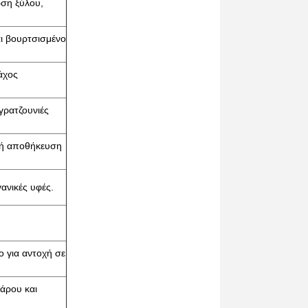
ωση ξύλου,
αι βουρτσισμένο
άχος
γρατζουνιές
ική αποθήκευση
ανικές υφές.
 για αντοχή σε
άρου και