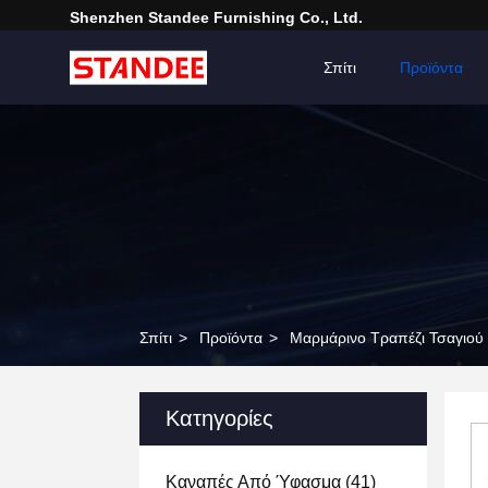
Shenzhen Standee Furnishing Co., Ltd.
Σπίτι
Προϊόντα
Σπίτι
>
Προϊόντα
>
Μαρμάρινο Τραπέζι Τσαγιού
Κατηγορίες
Καναπές Από Ύφασμα
(41)