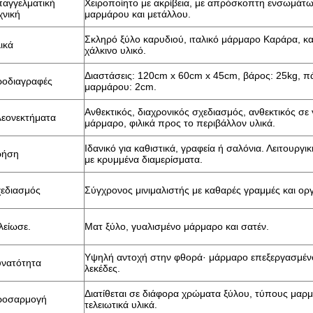
αγγελματική
Χειροποίητο με ακρίβεια, με απρόσκοπτη ενσωμάτ
χνική
μαρμάρου και μετάλλου.
Σκληρό ξύλο καρυδιού, ιταλικό μάρμαρο Καράρα, κ
ικά
χάλκινο υλικό.
Διαστάσεις: 120cm x 60cm x 45cm, βάρος: 25kg, π
οδιαγραφές
μαρμάρου: 2cm.
Ανθεκτικός, διαχρονικός σχεδιασμός, ανθεκτικός σε 
εονεκτήματα
μάρμαρο, φιλικά προς το περιβάλλον υλικά.
Ιδανικό για καθιστικά, γραφεία ή σαλόνια. Λειτουργ
ρήση
με κρυμμένα διαμερίσματα.
εδιασμός
Σύγχρονος μινιμαλιστής με καθαρές γραμμές και οργ
λείωσε.
Ματ ξύλο, γυαλισμένο μάρμαρο και σατέν.
Υψηλή αντοχή στην φθορά· μάρμαρο επεξεργασμένο
νατότητα
λεκέδες.
Διατίθεται σε διάφορα χρώματα ξύλου, τύπους μαρμ
ροσαρμογή
τελειωτικά υλικά.