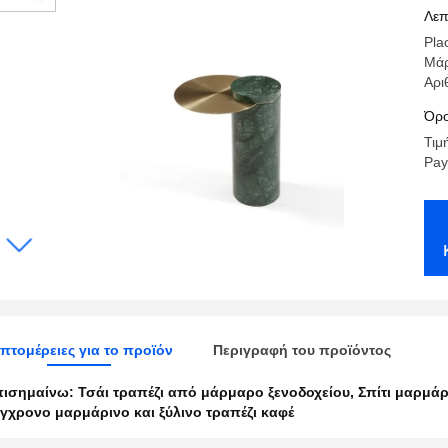
πρ
Λεπ
Pla
Μά
Αρι
Όρο
Τιμ
Pay
πτομέρειες για το προϊόν
Περιγραφή του προϊόντος
πισημαίνω:
Τσάι τραπέζι από μάρμαρο ξενοδοχείου
,
Σπίτι μαρμάρ
γχρονο μαρμάρινο και ξύλινο τραπέζι καφέ