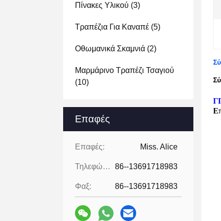
Πίνακες Υλικού
(3)
Τραπέζια Για Καναπέ
(5)
Οθωμανικά Σκαμνιά
(2)
Σύ
Μαρμάρινο Τραπέζι Τσαγιού
Σύ
(10)
Γ
Επ
Επαφές
Επαφές:
Miss. Alice
Τηλεφώνημα:
86--13691718983
Φαξ:
86--13691718983