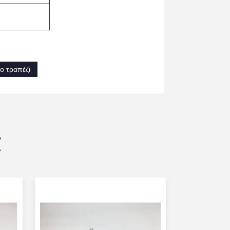
ο τραπέζι
α