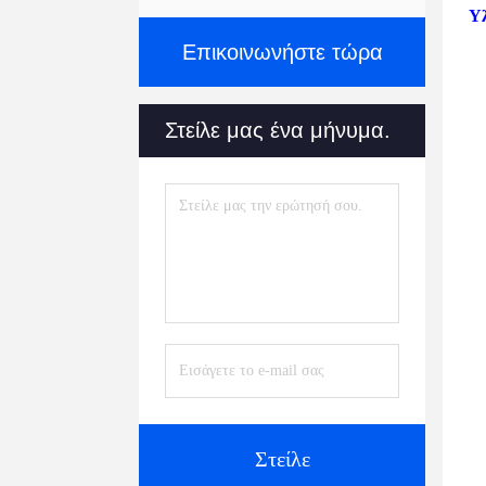
Υ
Επικοινωνήστε τώρα
Στείλε μας ένα μήνυμα.
Στείλε