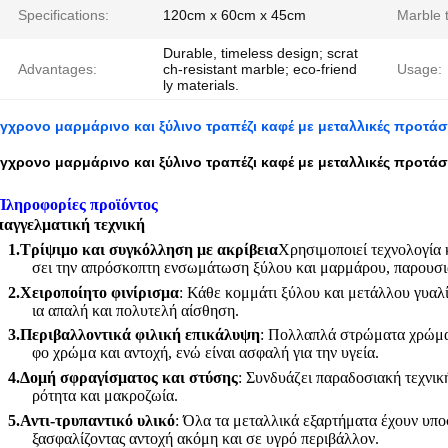
Specifications:
120cm x 60cm x 45cm
Marble 
Durable, timeless design; scrat
Advantages:
ch-resistant marble; eco-friend
Usage:
ly materials.
γχρονο μαρμάρινο και ξύλινο τραπέζι καφέ με μεταλλικές προτάσε
γχρονο μαρμάρινο και ξύλινο τραπέζι καφέ με μεταλλικές προτάσεις
Πληροφορίες προϊόντος
αγγελματική τεχνική
1.
Τρίψιμο και συγκόλληση με ακρίβεια
Χρησιμοποιεί τεχνολογία 
σει την απρόσκοπτη ενσωμάτωση ξύλου και μαρμάρου, παρουσιά
2.
Χειροποίητο φινίρισμα
: Κάθε κομμάτι ξύλου και μετάλλου γυαλί
ια απαλή και πολυτελή αίσθηση.
3.
Περιβαλλοντικά φιλική επικάλυψη
: Πολλαπλά στρώματα χρώμα
φο χρώμα και αντοχή, ενώ είναι ασφαλή για την υγεία.
4.
Δομή σφραγίσματος και στύσης
: Συνδυάζει παραδοσιακή τεχνικ
ρότητα και μακροζωία.
5.
Αντι-τρυπαντικό υλικό
: Όλα τα μεταλλικά εξαρτήματα έχουν υποσ
ξασφαλίζοντας αντοχή ακόμη και σε υγρό περιβάλλον.