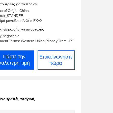
οτάσεις για ξενοδοχείο στο σπίτι
τομέρειες για το προϊόν
ce of Origin: China
ρκα: STANDEE
θμό μοντέλου: Δελτίο ΕΚΑΧ
ι πληρωμής και αποστολής
ή: negotiable
ment Terms: Western Union, MoneyGram, T/T
Πάρτε την
Επικοινωνήστε
καλύτερη τιμή
τώρα
ινο τραπέζι τσαγιού
,