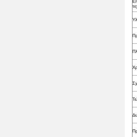
Επ
τε
Υλ
Πρ
Πλ
Χ
Σχ
Τε
Δυ
Π