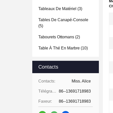
Me
Ch
Tableaux De Matériel
(3)
Tables De Canapé-Console
(5)
Tabourets Ottomans
(2)
Table À Thé En Marbre
(10)
Contacts
Contacts:
Miss. Alice
Télégramme:
86--13691718983
Faxeur:
86--13691718983