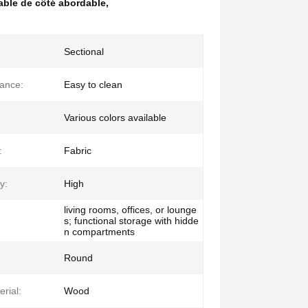
table de côté abordable
,
Sectional
ance:
Easy to clean
Various colors available
:
Fabric
y:
High
living rooms, offices, or lounge
s; functional storage with hidde
n compartments
Round
rial:
Wood