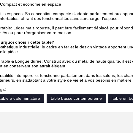
 Compact et économe en espace
tits espaces: Sa conception compacte s'adapte parfaitement aux appar
nfortables, offrant des fonctionnalités sans surcharger l'espace.
rtable: Léger mais robuste, il peut être facilement déplacé pour répondr
vités ou pour réorganiser votre maison.
urquoi choisir cette table?
esthétique industrielle: le cadre en fer et le design vintage apportent u
elle pièce.
rable & Longue durée: Construit avec du métal de haute qualité, il est co
ut en conservant son attrait élégant.
rsatilité intemporelle: fonctionne parfaitement dans les salons, les c
térieurs, en s'adaptant à votre style de vie et à vos besoins en matière
gs:
table à café miniature
table basse contemporaine
table en b