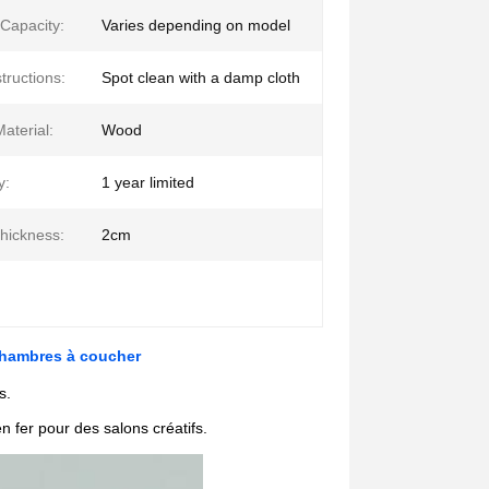
 Capacity:
Varies depending on model
tructions:
Spot clean with a damp cloth
aterial:
Wood
y:
1 year limited
thickness:
2cm
 Chambres à coucher
s.
n fer pour des salons créatifs.