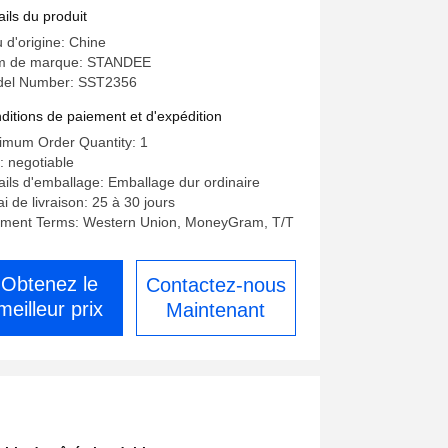
ambres à coucher
ails du produit
u d'origine: Chine
 de marque: STANDEE
el Number: SST2356
ditions de paiement et d'expédition
imum Order Quantity: 1
x: negotiable
ails d'emballage: Emballage dur ordinaire
ai de livraison: 25 à 30 jours
ment Terms: Western Union, MoneyGram, T/T
Obtenez le
Contactez-nous
meilleur prix
Maintenant