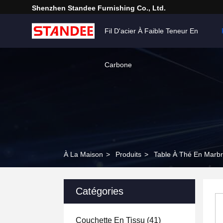
Shenzhen Standee Furnishing Co., Ltd.
Fil D'acier À Faible Teneur En
Carbone
À La Maison
>
Produits
>
Table À Thé En Marb
Catégories
Couchette En Tissu
(41)