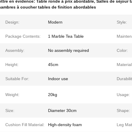
ttre en évidence:
Table ronde à prix abordable
,
Salles de séjour 
ambres à coucher tables de finition abordables
Design:
Modern
Style:
Package Contents:
1 Marble Tea Table
Mainten
Assembly:
No assembly required
Color:
Height:
45cm
Material
Suitable For:
Indoor use
Durabilit
Weight:
20kg
Usage:
Size:
Diameter 30cm
Shape:
Cushion Fill Material:
High-density foam
Leg Mate