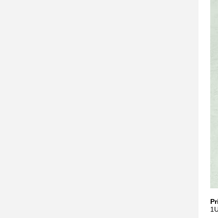
Pr
1U