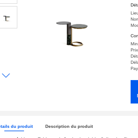
Ch
Dét
Lie
Nom
Mod
Con
Min
Pri
Dét
Dél
Pay
tails du produit
Description du produit