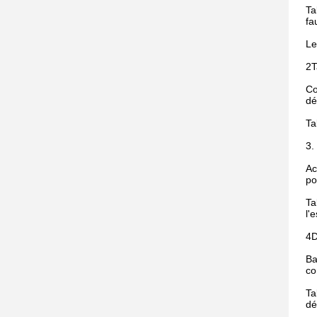
Ta
fa
Le
2T
Co
dé
Ta
3.
Ac
po
Ta
l'
4D
Ba
co
Ta
dé