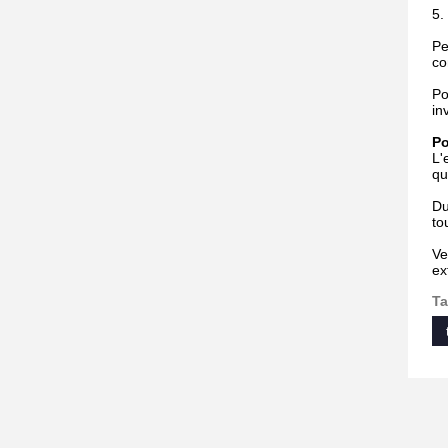
5.
Pe
co
Po
in
Po
L'
qu
Du
to
Ve
ex
Ta