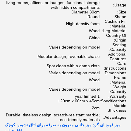
living rooms, offices, or lounges; functional storage
Usage:
with hidden compartments
Diameter 30cm
Size:
Round
Shape:
Cushion Fill
High-density foam
Material:
Wood
Leg Material:
Country Of
China
Origin:
Seating
Varies depending on model
Capacity:
Additional
Modular design, reversible chaise
Features:
Care
Spot clean with a damp cloth
Instructions:
Varies depending on model
Dimensions:
Frame
Wood
Material:
Weight
Varies depending on model
Capacity:
1 year limited
Warranty:
120cm x 60cm x 45cm
Specifications:
Marble
2cm
thickness:
Durable, timeless design; scratch-resistant marble;
Advantages:
eco-friendly materials.
میز قهوه ای گرد میز جانبی مقرون به صرفه برای اتاق نشیمن کوچک
اتاق خواب