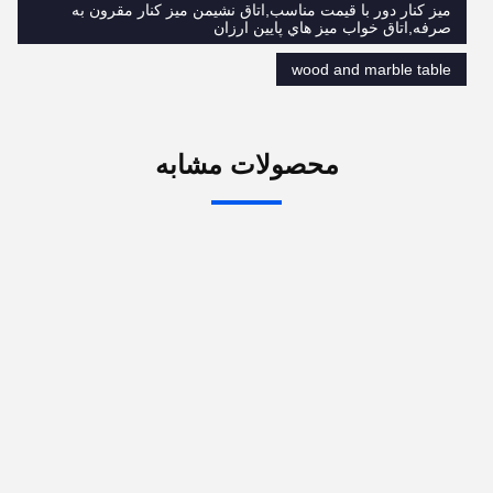
میز کنار دور با قیمت مناسب,اتاق نشیمن میز کنار مقرون به
صرفه,اتاق خواب ميز هاي پايين ارزان
wood and marble table
محصولات مشابه