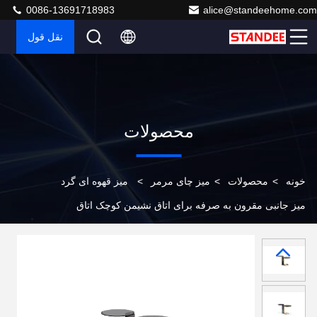
0086-13691718983
alice@standeehome.com
نقل قول
محصولات
خونه
>
محصولات
>
میز چای مرمر
>
میز قهوه ای گرد
میز جانبی مقرون به صرفه برای اتاق نشیمن کوچک اتاق
خواب