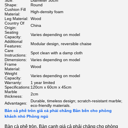
Size:
Diameter 30cm
Shape:
Round
Cushion Fill
High-density foam
Material:
Leg Material:
Wood
Country Of
China
Origin:
Seating
Varies depending on model
Capacity:
Additional
Modular design, reversible chaise
Features:
Care
Spot clean with a damp cloth
Instructions:
Dimensions:
Varies depending on model
Frame
Wood
Material:
Weight
Varies depending on model
Capacity:
Warranty:
1 year limited
Specifications:
120cm x 60cm x 45cm
Marble
2cm
thickness:
Durable, timeless design; scratch-resistant marble;
Advantages:
eco-friendly materials.
Bàn cà phê tròn giá cả phải chăng Bàn bên cho phòng
khách nhỏ Phòng ngủ
Bàn cà phê tròn. Bàn cạnh giá cả phải chăng cho phòng