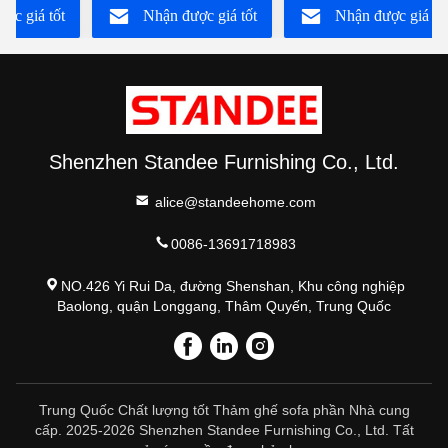
ợc giá tốt
Nhận được giá tốt
Nhận được giá tố
phê
t
nhất
nhất
Shenzhen Standee Furnishing Co., Ltd.
alice@standeehome.com
0086-13691718983
NO.426 Yi Rui Da, đường Shenshan, Khu công nghiệp
Baolong, quận Longgang, Thâm Quyến, Trung Quốc
Trung Quốc Chất lượng tốt Thảm ghế sofa phần Nhà cung
cấp. 2025-2026 Shenzhen Standee Furnishing Co., Ltd. Tất