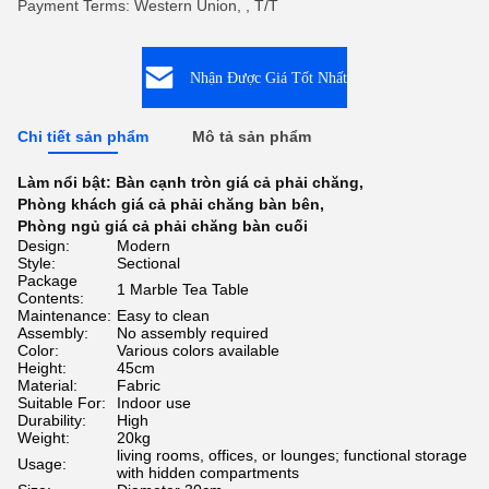
Payment Terms: Western Union, , T/T
Nhận Được Giá Tốt Nhất
Chi tiết sản phẩm
Mô tả sản phẩm
Làm nổi bật:
Bàn cạnh tròn giá cả phải chăng
,
Phòng khách giá cả phải chăng bàn bên
,
Phòng ngủ giá cả phải chăng bàn cuối
Design:
Modern
Style:
Sectional
Package
1 Marble Tea Table
Contents:
Maintenance:
Easy to clean
Assembly:
No assembly required
Color:
Various colors available
Height:
45cm
Material:
Fabric
Suitable For:
Indoor use
Durability:
High
Weight:
20kg
living rooms, offices, or lounges; functional storage
Usage:
with hidden compartments