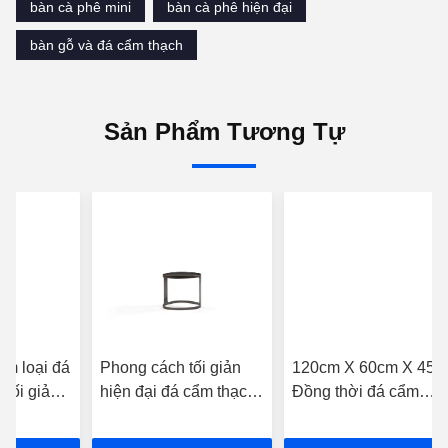
bàn cà phê mini
bàn cà phê hiện đại
bàn gỗ và đá cẩm thạch
Sản Phẩm Tương Tự
im loại đá
Phong cách tối giản
120cm X 60cm X 45c
 tối giản
hiện đại đá cẩm thạch
Đồng thời đá cẩm
 khách sạn
kim loại tròn đá cẩm
thạch bàn cà phê tròn
thạch và gỗ bàn cà
cho nhà khách sạn