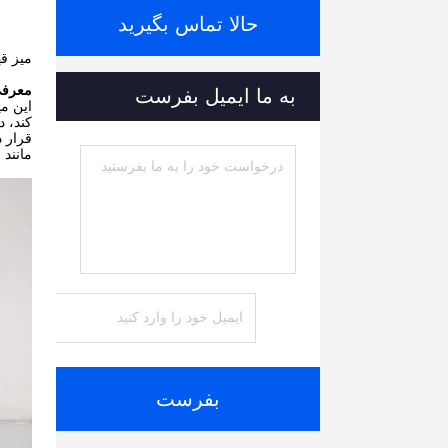
حالا تماس بگیرید
میز قه
معرفی
به ما ایمیل بفرست
این م
کند، د
قرار د
مانند 
بفرست