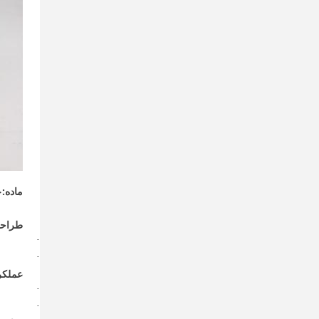
ماده:
چ
طراح
·
·
عملکر
·
·