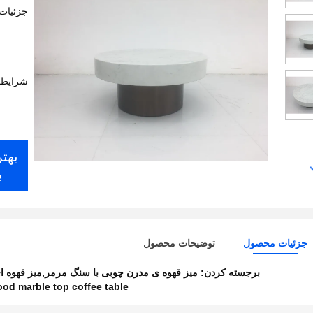
جزئیات
شرایط 
بهت
ب
جزئیات محصول
توضیحات محصول
برجسته کردن:
میز قهوه ی مدرن چوبی با سنگ مرمر,میز قهوه ا
ood marble top coffee table