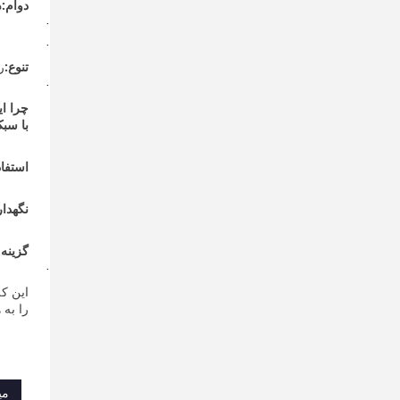
دوام:
د
·
·
تنوع:
ر
·
چرا ای
با سبک
استفاد
نگهدا
گزینه 
·
این ک
را به
می