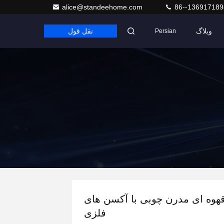
alice@standeehome.com
86--136917189
وبلاگ
نقل قول
Persian
قهوه ای مدرن چوبی با آکسن های
فلزی