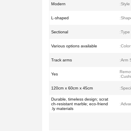
Modern
Style:
L-shaped
Shape
Sectional
Type:
Various options available
Color:
Track arms
Arm S
Remo
Yes
Cushi
120cm x 60cm x 45cm
Specif
Durable, timeless design; scrat
ch-resistant marble; eco-friend
Advan
ly materials.