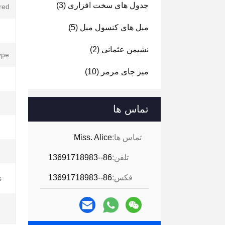
جدول های سخت افزاری
(3)
ed:
مبل های کنسول مبل
(5)
نشیمن عثمانی
(2)
pe:
میز چای مرمر
(10)
تماس ها
تماس ها:
Miss. Alice
تلفن:
86--13691718983
فکس:
86--13691718983
: