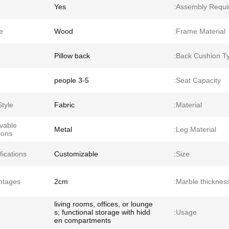
Yes
Assembly Requir
:
Wood
Frame Material:
Pillow back
Back Cushion Ty
3-5 people
Seat Capacity:
tyle:
Fabric
Material:
vable
Metal
Leg Material:
ons:
ications:
Customizable
Size:
tages:
2cm
Marble thickness
living rooms, offices, or lounge
s; functional storage with hidd
Usage:
en compartments