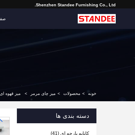
Shenzhen Standee Furnishing Co., Ltd.
صفح
خونه
>
محصولات
>
میز چای مرمر
>
میز قهوه ای
دسته بندی ها
کاناپه پارچه ای
(41)